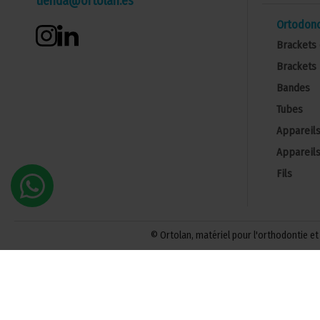
tienda@ortolan.es
Ortodonc
Brackets 
Brackets 
Bandes
Tubes
Appareils
Appareils
Fils
© Ortolan, matériel pour l'orthodontie et 