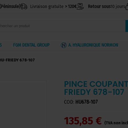
(Péninsule)
Livraison gratuite
> 120€
Retour sous
10 jours
S
FGM DENTAL GROUP
A. HYALURONIQUE NORMON
 HU-FRIEDY 678-107
PINCE COUPANTE
FRIEDY 678-107
COD:
HU678-107
135,85 €
(TVA non inc