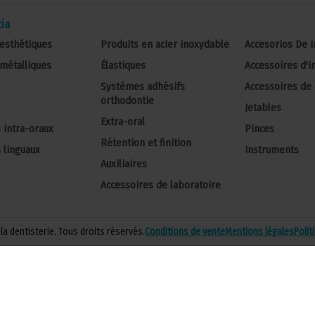
ia
esthétiques
Produits en acier inoxydable
Accesorios De 
métalliques
Élastiques
Accessoires d'
Systèmes adhésifs
Accessoires de 
orthodontie
Jetables
Extra-oral
 intra-oraux
Pinces
Rétention et finition
 linguaux
Instruments
Auxiliaires
Accessoires de laboratoire
la dentisterie. Tous droits réservés.
Conditions de vente
Mentions légales
Polit