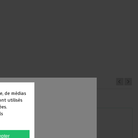
e, de médias
ont utilisés
ées.
ls
AIRE
pter