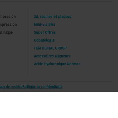
Impresión
3d, résines et plaques
impression
Mini-vis Bira
clinique
Super Offres
Odontologie
FGM DENTAL GROUP
Accessoires aligneurs
Acide Hyaluronique Normon
ique de cookies
Politique de confidentialité