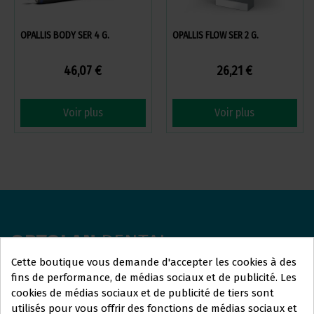
OPALLIS BODY SER 4 G.
OPALLIS FLOW SER 2 G.
46,07 €
26,21 €
Voir plus
Voir plus
ORTOLAN
DENTAL
Cette boutique vous demande d'accepter les cookies à des
Nous sommes là pour répondre à vos questions et vous
fins de performance, de médias sociaux et de publicité. Les
aider avec tout ce dont vous avez besoin. Que vous
cookies de médias sociaux et de publicité de tiers sont
utilisés pour vous offrir des fonctions de médias sociaux et
recherchiez plus d'informations sur nos services, que