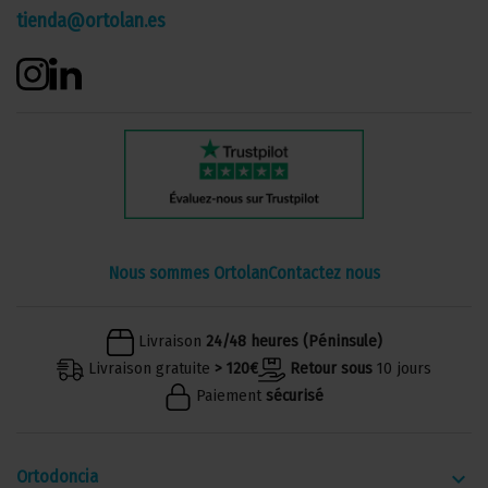
tienda@ortolan.es
Nous sommes Ortolan
Contactez nous
Livraison
24/48 heures (Péninsule)
Livraison gratuite
> 120€
Retour sous
10 jours
Paiement
sécurisé
Ortodoncia
keyboard_arrow_down