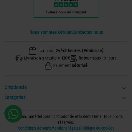
Nous sommes Ortolan
Contactez nous
Livraison
24/48 heures (Péninsule)
Livraison gratuite
> 120€
Retour sous
10 jours
Paiement
sécurisé
Ortodoncia
keyboard_arrow_down
Categorías
keyboard_arrow_down
© Ortolan, matériel pour l'orthodontie et la dentisterie. Tous droits
réservés.
Conditions de vente
Mentions légales
Politique de cookies