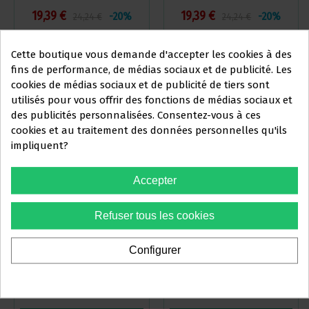
KOMET
KOMET TURBINE
19,39 €
19,39 €
-20%
-20%
24,24 €
24,24 €
Cette boutique vous demande d'accepter les cookies à des
Voir plus
Voir plus
fins de performance, de médias sociaux et de publicité. Les
cookies de médias sociaux et de publicité de tiers sont
utilisés pour vous offrir des fonctions de médias sociaux et
Ce site Web s'adresse
des publicités personnalisées. Consentez-vous à ces
exclusivement
à
cookies et au traitement des données personnelles qu'ils
impliquent?
PROFESSIONNELS DU
SECTEUR DENTAIRE
Accepter
Vous devez confirmer que vous
Refuser tous les cookies
êtes un
professionnel dentaire
FRAISES CONIQUE PRÉPARATION
FRAISES RONDE PRÉPARATION
Configurer
DES CAVITÉS KOMET TURBINE
DES CAVITÉS KOMET TURBINE
Oui, je suis professionnel
19,39 €
19,39 €
-20%
-20%
24,24 €
24,24 €