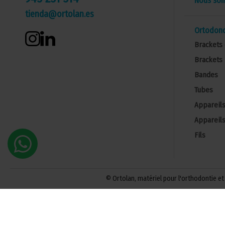
Nous so
tienda@ortolan.es
Ortodonc
Brackets 
Brackets 
Bandes
Tubes
Appareils
Appareils
Fils
© Ortolan, matériel pour l'orthodontie et 