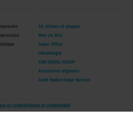
Impresión
3d, résines et plaques
impression
Mini-vis Bira
clinique
Super Offres
Odontologie
FGM DENTAL GROUP
Accessoires aligneurs
Acide Hyaluronique Normon
ique de cookies
Politique de confidentialité