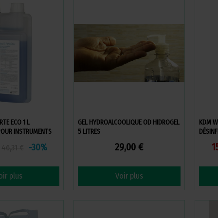
TE ECO 1 L
GEL HYDROALCOOLIQUE OD HIDROGEL
KDM WI
POUR INSTRUMENTS
5 LITRES
DÉSINF
29,00 €
1
-30%
46,31 €
oir plus
Voir plus