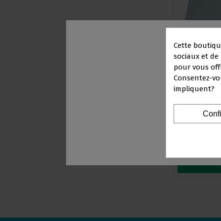
Cette boutiqu
sociaux et de 
pour vous off
Consentez-vou
impliquent?
PRO
BAVOIR IMPERM
Conf
Vous
U
V