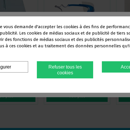
e vous demande d'accepter les cookies à des fins de performanc
publicité. Les cookies de médias sociaux et de publicité de tiers s
rir des fonctions de médias sociaux et des publicités personnalis
Ce site Web s'adresse
exclusivement
à
s à ces cookies et au traitement des données personnelles qu'i
FESSIONNELS DU SECTEUR DENT
ÉABLE 37X50 CM 100
ÉCRAN DE PROTECTION PERSONNELLE
GEL HY
igurer
Refuser tous les
Acce
 devez confirmer que vous êtes un
professionnel den
RABATTABLE
cookies
9,50 €
9,50 €
Oui, je suis professionnel
oir plus
Voir plus