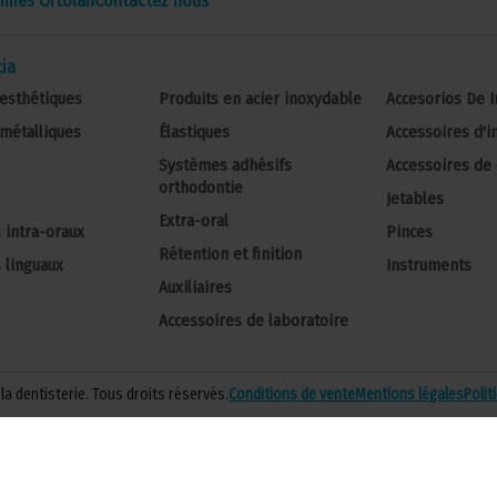
mmes Ortolan
Contactez nous
ia
esthétiques
Produits en acier inoxydable
Accesorios De 
métalliques
Élastiques
Accessoires d'
Systèmes adhésifs
Accessoires de 
orthodontie
Jetables
Extra-oral
 intra-oraux
Pinces
Rétention et finition
 linguaux
Instruments
Auxiliaires
Accessoires de laboratoire
la dentisterie. Tous droits réservés.
Conditions de vente
Mentions légales
Polit