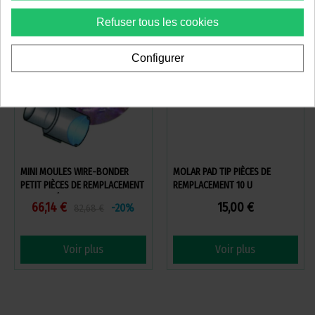
Vous devez confirmer que vous
Refuser tous les cookies
êtes un
professionnel dentaire
Configurer
Oui, je suis professionnel
MINI MOULES WIRE-BONDER
MOLAR PAD TIP PIÈCES DE
PETIT PIÈCES DE REMPLACEMENT
REMPLACEMENT 10 U
- 10 UNITÉS
66,14 €
15,00 €
-20%
82,68 €
Voir plus
Voir plus