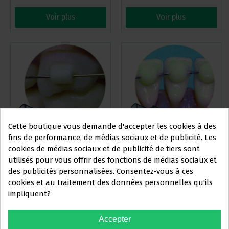
Voir plus
Voir plus
Cette boutique vous demande d'accepter les cookies à des
fins de performance, de médias sociaux et de publicité. Les
cookies de médias sociaux et de publicité de tiers sont
MINI MOULES TUBE PIÈCES DE
MINI MOULES WIRE-BONDER
utilisés pour vous offrir des fonctions de médias sociaux et
REMPLACEMENT - 10 UNITÉS
GRAND PIÈCES DE
Ce site Web s'adresse
des publicités personnalisées. Consentez-vous à ces
REMPLACEMENT - 10 UNITÉS
exclusivement
à
66,14 €
66,14 €
cookies et au traitement des données personnelles qu'ils
-20%
-20%
82,68 €
82,68 €
impliquent?
PROFESSIONNELS DU
SECTEUR DENTAIRE
Voir plus
Voir plus
Accepter