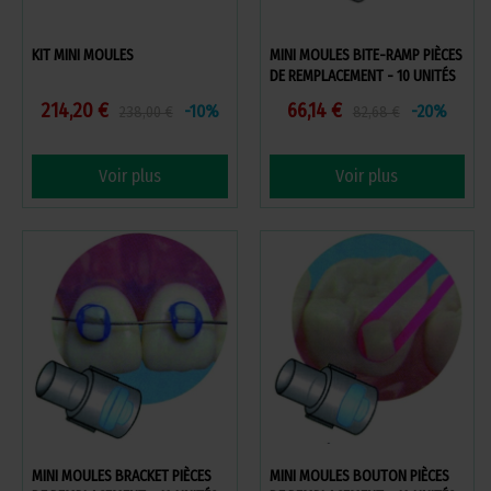
KIT MINI MOULES
MINI MOULES BITE-RAMP PIÈCES
DE REMPLACEMENT - 10 UNITÉS
214,20 €
66,14 €
-10%
-20%
238,00 €
82,68 €
Voir plus
Voir plus
MINI MOULES BRACKET PIÈCES
MINI MOULES BOUTON PIÈCES