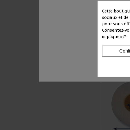
Cette boutiqu
sociaux et de 
pour vous off
POINTES POUR R
Consentez-vou
impliquent?
PRO
1
Conf
Vous
V