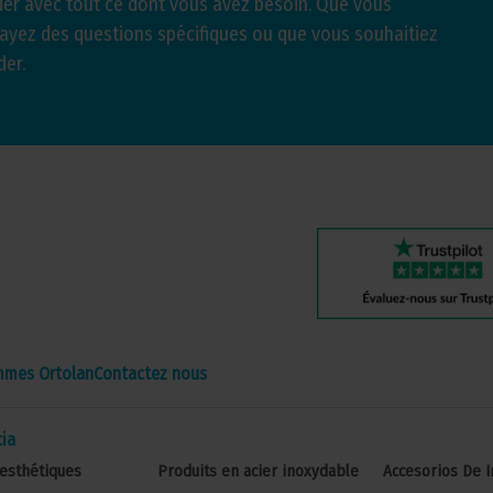
er avec tout ce dont vous avez besoin. Que vous
 ayez des questions spécifiques ou que vous souhaitiez
der.
mmes Ortolan
Contactez nous
ia
esthétiques
Produits en acier inoxydable
Accesorios De 