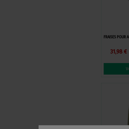
FRAISES POUR 
31,98 €
V