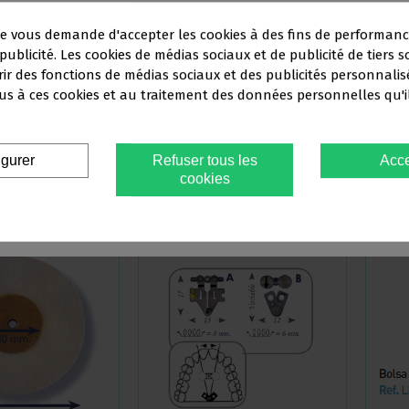
e vous demande d'accepter les cookies à des fins de performanc
publicité. Les cookies de médias sociaux et de publicité de tiers s
rir des fonctions de médias sociaux et des publicités personnalis
Ce site Web s'adresse
exclusivement
à
ÉSINE 10 X 23 MM
FIL DE LABORATOIRE PETIT
BERTON
s à ces cookies et au traitement des données personnelles qu'i
FESSIONNELS DU SECTEUR DENT
9,00 €
18,20 €
igurer
Refuser tous les
Acce
 devez confirmer que vous êtes un
professionnel den
cookies
oir plus
Voir plus
Oui, je suis professionnel