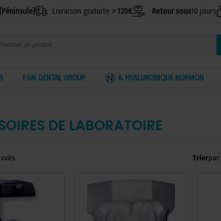
(Péninsule)
Livraison gratuite
> 120€
Retour sous
10 jours
S
FGM DENTAL GROUP
A. HYALURONIQUE NORMON
SOIRES DE LABORATOIRE
Trier
par
ouvés