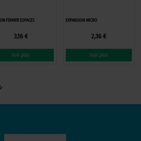
ON FERMER ESPACES
EXPANSION MICRO
3,16 €
2,36 €
Voir plus
Voir plus
ron_right