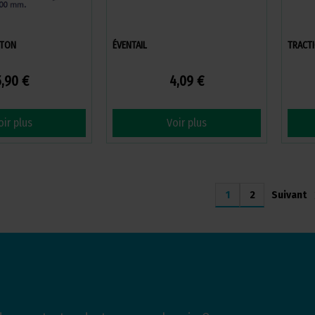
OTON
ÉVENTAIL
TRACTI
5,90 €
4,09 €
oir plus
Voir plus
chev
Suivant
1
2