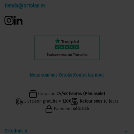
tienda@ortolan.es
Nous sommes Ortolan
Contactez nous
Livraison
24/48 heures (Péninsule)
Livraison gratuite
> 120€
Retour sous
10 jours
Paiement
sécurisé
Ortodoncia
keyboard_arrow_down