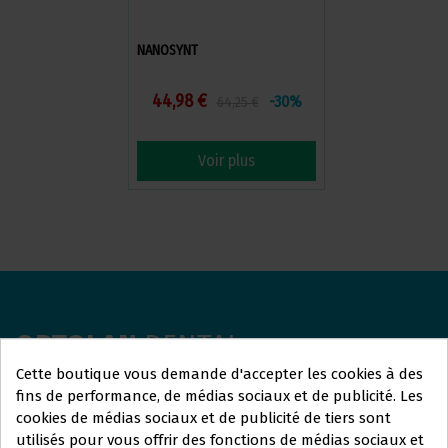
NANOSYNT
44,98 €
-30%
64,25 €
Voir plus
ORTOLAN
DENTAL
Cette boutique vous demande d'accepter les cookies à des
Nous sommes là pour répondre à vos questions et vous
fins de performance, de médias sociaux et de publicité. Les
aider avec tout ce dont vous avez besoin. Que vous
cookies de médias sociaux et de publicité de tiers sont
utilisés pour vous offrir des fonctions de médias sociaux et
recherchiez plus d'informations sur nos services, que