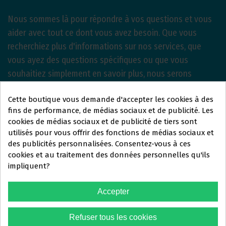
Nous sommes là pour répondre à vos questions et vous
aider avec tout ce dont vous avez besoin. Que vous
recherchiez plus d'informations sur nos services, que
vous ayez des questions spécifiques ou que vous
souhaitiez simplement en savoir plus, nous serons
heureux de vous aider.
Cette boutique vous demande d'accepter les cookies à des
fins de performance, de médias sociaux et de publicité. Les
CONTACTEZ-NOUS >>
cookies de médias sociaux et de publicité de tiers sont
utilisés pour vous offrir des fonctions de médias sociaux et
Ce site Web s'adresse
des publicités personnalisées. Consentez-vous à ces
exclusivement
à
cookies et au traitement des données personnelles qu'ils
impliquent?
PROFESSIONNELS DU
SECTEUR DENTAIRE
Accepter
Vous devez confirmer que vous
Refuser tous les cookies
êtes un
professionnel dentaire