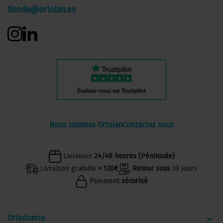
tienda@ortolan.es
Nous sommes Ortolan
Contactez nous
Livraison
24/48 heures (Péninsule)
Livraison gratuite
> 120€
Retour sous
10 jours
Paiement
sécurisé
Ortodoncia
keyboard_arrow_down