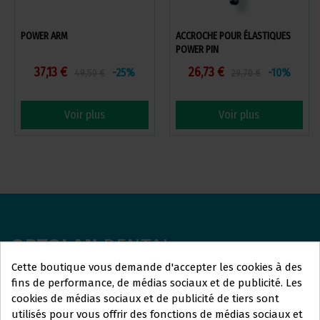
POWER ARM
ACCROCHE POUR ÉLASTIQUES
POWER PIN
37,13 €
26,73 €
-25%
-10%
49,50 €
29,70 €
Voir plus
Voir plus
ORTOLAN
DENTAL
Cette boutique vous demande d'accepter les cookies à des
Nous sommes là pour répondre à vos questions et vous
fins de performance, de médias sociaux et de publicité. Les
aider avec tout ce dont vous avez besoin. Que vous
cookies de médias sociaux et de publicité de tiers sont
utilisés pour vous offrir des fonctions de médias sociaux et
recherchiez plus d'informations sur nos services, que