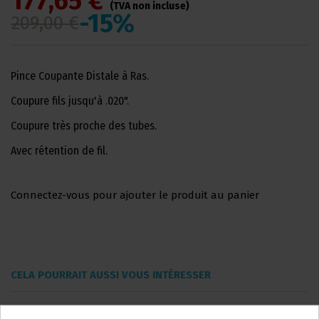
177,65 €
(TVA non incluse)
-15%
209,00 €
Pince Coupante Distale à Ras.
Coupure fils jusqu'à .020".
Coupure très proche des tubes.
Avec rétention de fil.
Connectez-vous pour ajouter le produit au panier
CELA POURRAIT AUSSI VOUS INTÉRESSER
Accueil