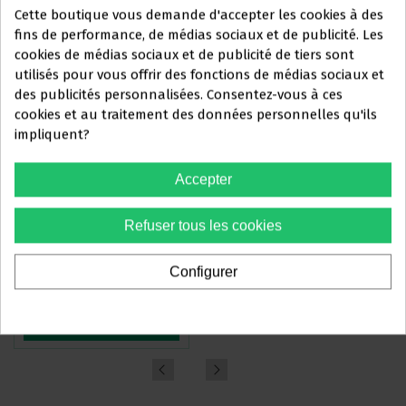
Cette boutique vous demande d'accepter les cookies à des
fins de performance, de médias sociaux et de publicité. Les
cookies de médias sociaux et de publicité de tiers sont
utilisés pour vous offrir des fonctions de médias sociaux et
Ce site Web s'adresse
des publicités personnalisées. Consentez-vous à ces
exclusivement
à
cookies et au traitement des données personnelles qu'ils
impliquent?
PROFESSIONNELS DU
SECTEUR DENTAIRE
Accepter
Vous devez confirmer que vous
PINCE WEINGART POINTES
PINCE COUPANTE MINI PIN ET
Refuser tous les cookies
êtes un
professionnel dentaire
FINES HU-FRIEDY 678-202
LIGATURE HU-FRIEDY 678-107
119,93 €
135,85 €
-35%
-35%
184,50 €
209,00 €
Configurer
Oui, je suis professionnel
Voir plus
Voir plus