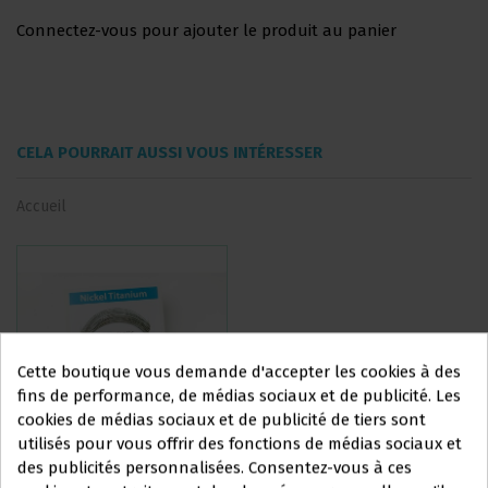
Connectez-vous pour ajouter le produit au panier
CELA POURRAIT AUSSI VOUS INTÉRESSER
Accueil
Cette boutique vous demande d'accepter les cookies à des
fins de performance, de médias sociaux et de publicité. Les
cookies de médias sociaux et de publicité de tiers sont
utilisés pour vous offrir des fonctions de médias sociaux et
Ce site Web s'adresse
des publicités personnalisées. Consentez-vous à ces
ARCS NITI SUPER-ÉLASTIQUE
ARCS NITI SUPER-ÉLASTIQUE