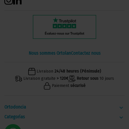
Nous sommes Ortolan
Contactez nous
Livraison
24/48 heures (Péninsule)
Livraison gratuite
> 120€
Retour sous
10 jours
Paiement
sécurisé
Ortodoncia
keyboard_arrow_down
Categorías
keyboard_arrow_down