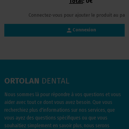
Total
:
0€
Connectez-vous pour ajouter le produit au pan
person
Connexion
ORTOLAN
DENTAL
Nous sommes là pour répondre à vos questions et vous
aider avec tout ce dont vous avez besoin. Que vous
recherchiez plus d'informations sur nos services, que
vous ayez des questions spécifiques ou que vous
souhaitiez simplement en savoir plus, nous serons