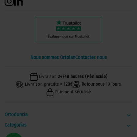
Nous sommes Ortolan
Contactez nous
Livraison
24/48 heures (Péninsule)
Livraison gratuite
> 120€
Retour sous
10 jours
Paiement
sécurisé
Ortodoncia
keyboard_arrow_down
Categorías
keyboard_arrow_down