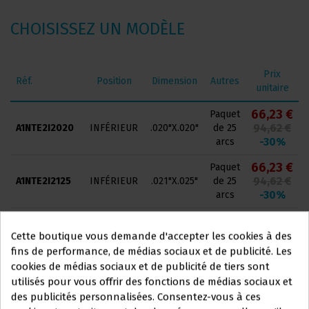
CHOISISSEZ UN MODÈLE
Prix
Réf.
Position
Dimension
Autres
unitaire
66,23 €
Paquet
94,62 €
A1NTE2I2020
INFÉRIEUR
.020"X.020"
de 25
-30%
arcs
66,23 €
Paquet
94,62 €
A1NTE2I2125
INFÉRIEUR
.021"X.025"
de 25
-30%
arcs
66,23 €
Paquet
94,62 €
A1NTE2I1616
INFÉRIEUR
.016"X.016"
de 25
Cette boutique vous demande d'accepter les cookies à des
-30%
arcs
fins de performance, de médias sociaux et de publicité. Les
cookies de médias sociaux et de publicité de tiers sont
66,23 €
Paquet
utilisés pour vous offrir des fonctions de médias sociaux et
94,62 €
A1NTE2I1622
INFÉRIEUR
.016"X.022"
de 25
Ce site Web s'adresse
des publicités personnalisées. Consentez-vous à ces
-30%
arcs