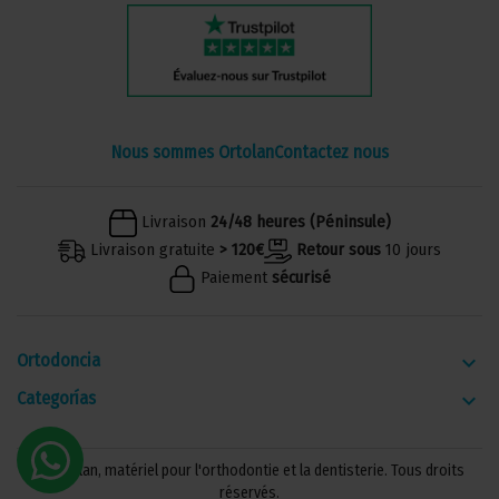
Nous sommes Ortolan
Contactez nous
Livraison
24/48 heures (Péninsule)
Livraison gratuite
> 120€
Retour sous
10 jours
Paiement
sécurisé
Ortodoncia
keyboard_arrow_down
Categorías
keyboard_arrow_down
© Ortolan, matériel pour l'orthodontie et la dentisterie. Tous droits
réservés.