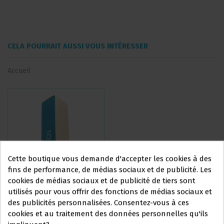
CELA POURRAIT AUSSI VOUS INTÉRESSER
Accueil
Cette boutique vous demande d'accepter les cookies à des
fins de performance, de médias sociaux et de publicité. Les
cookies de médias sociaux et de publicité de tiers sont
utilisés pour vous offrir des fonctions de médias sociaux et
ÉLASTIQUES INTERMAXILLAIRES
ARC BETA TITANE SANS NICKEL
Ce site Web s'adresse
des publicités personnalisées. Consentez-vous à ces
ARC DROIT (REMISE SUR
exclusivement
à
cookies et au traitement des données personnelles qu'ils
VOLUME)