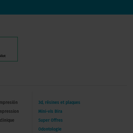
Impresión
3d, résines et plaques
impression
Mini-vis Bira
clinique
Super Offres
Odontologie