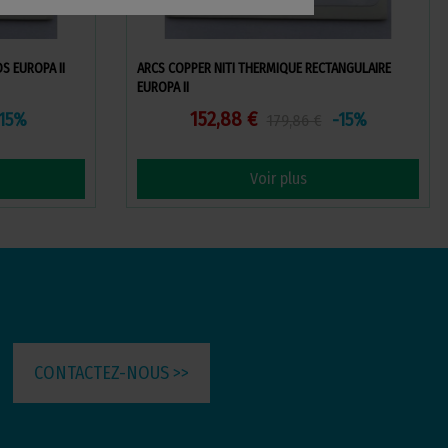
S EUROPA II
ARCS COPPER NITI THERMIQUE RECTANGULAIRE
EUROPA II
152,88 €
-15%
-15%
179,86 €
Voir plus
CONTACTEZ-NOUS >>