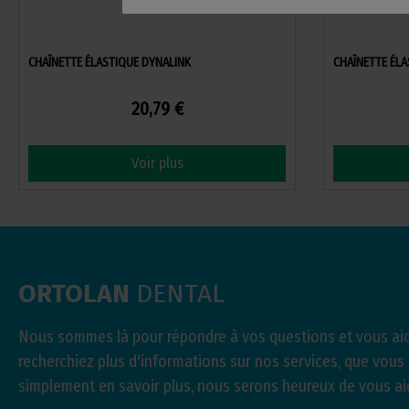
CHAÎNETTE ÉLASTIQUE DYNALINK
CHAÎNETTE ÉLA
20,79 €
Voir plus
ORTOLAN
DENTAL
Nous sommes là pour répondre à vos questions et vous aid
recherchiez plus d'informations sur nos services, que vous
simplement en savoir plus, nous serons heureux de vous ai