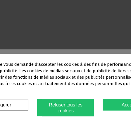
e vous demande d'accepter les cookies à des fins de performanc
publicité. Les cookies de médias sociaux et de publicité de tiers s
rir des fonctions de médias sociaux et des publicités personnalis
Ce site Web s'adresse
exclusivement
à
s à ces cookies et au traitement des données personnelles qu'i
FESSIONNELS DU SECTEUR DENT
igurer
Refuser tous les
Acce
 devez confirmer que vous êtes un
professionnel den
cookies
Oui, je suis professionnel