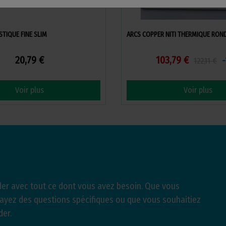
STIQUE FINE SLIM
ARCS COPPER NITI THERMIQUE ROND
20,79 €
103,79 €
122,11 €
Voir plus
Voir plus
er avec tout ce dont vous avez besoin. Que vous
 ayez des questions spécifiques ou que vous souhaitiez
der.