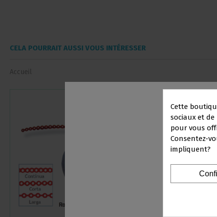
CELA POURRAIT AUSSI VOUS INTÉRESSER
Accueil
Cette boutiqu
sociaux et de 
pour vous off
Consentez-vou
impliquent?
PRO
Conf
Vous