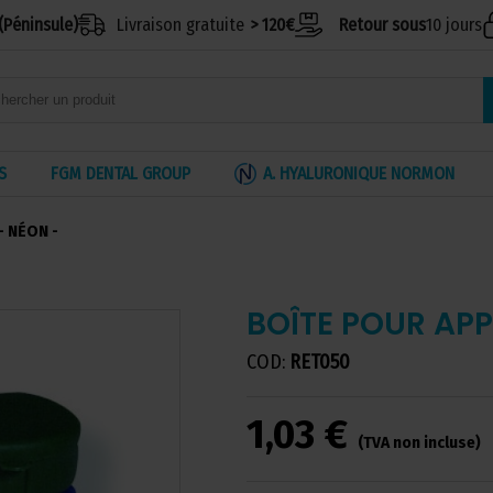
(Péninsule)
Livraison gratuite
> 120€
Retour sous
10 jours
S
FGM DENTAL GROUP
A. HYALURONIQUE NORMON
- NÉON -
BOÎTE POUR APP
COD:
RET050
1,03 €
(TVA non incluse)