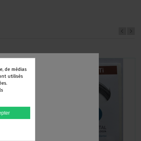
e, de médias
ont utilisés
ées.
ls
AIRE
pter
taire