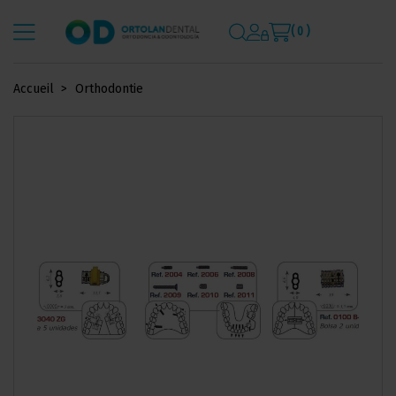
( 0 )
Accueil
Orthodontie