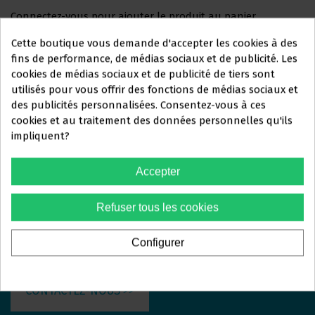
Connectez-vous pour ajouter le produit au panier
Cette boutique vous demande d'accepter les cookies à des
fins de performance, de médias sociaux et de publicité. Les
cookies de médias sociaux et de publicité de tiers sont
utilisés pour vous offrir des fonctions de médias sociaux et
Ce site Web s'adresse
des publicités personnalisées. Consentez-vous à ces
ORTOLAN
DENTAL
exclusivement
à
cookies et au traitement des données personnelles qu'ils
impliquent?
PROFESSIONNELS DU
Nous sommes là pour répondre à vos questions et vous
SECTEUR DENTAIRE
aider avec tout ce dont vous avez besoin. Que vous
Accepter
recherchiez plus d'informations sur nos services, que
Vous devez confirmer que vous
vous ayez des questions spécifiques ou que vous
Refuser tous les cookies
êtes un
professionnel dentaire
souhaitiez simplement en savoir plus, nous serons
Configurer
heureux de vous aider.
Oui, je suis professionnel
CONTACTEZ-NOUS >>