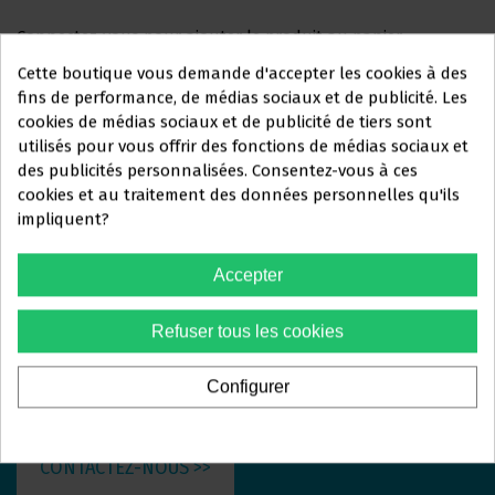
Connectez-vous pour ajouter le produit au panier
Cette boutique vous demande d'accepter les cookies à des
fins de performance, de médias sociaux et de publicité. Les
cookies de médias sociaux et de publicité de tiers sont
utilisés pour vous offrir des fonctions de médias sociaux et
Ce site Web s'adresse
des publicités personnalisées. Consentez-vous à ces
ORTOLAN
DENTAL
exclusivement
à
cookies et au traitement des données personnelles qu'ils
impliquent?
PROFESSIONNELS DU
Nous sommes là pour répondre à vos questions et vous
SECTEUR DENTAIRE
aider avec tout ce dont vous avez besoin. Que vous
Accepter
recherchiez plus d'informations sur nos services, que
Vous devez confirmer que vous
Refuser tous les cookies
vous ayez des questions spécifiques ou que vous
êtes un
professionnel dentaire
souhaitiez simplement en savoir plus, nous serons
Configurer
heureux de vous aider.
Oui, je suis professionnel
CONTACTEZ-NOUS >>