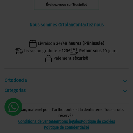
Nous sommes Ortolan
Contactez nous
Livraison
24/48 heures (Péninsule)
Livraison gratuite
> 120€
Retour sous
10 jours
Paiement
sécurisé
Ortodoncia
keyboard_arrow_down
Categorías
keyboard_arrow_down
© Ortolan, matériel pour l'orthodontie et la dentisterie. Tous droits
réservés.
Conditions de vente
Mentions légales
Politique de cookies
Politique de confidentialité