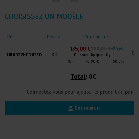
CHOISISSEZ UN MODÈLE
Réf.
Position
Prix unitaire
M
135,00 €
180,00 €
-25%
URA022KCOATED
KIT
Discount by quantity
10+
75,00 €
–58.3%
Total
:
0€
Connectez-vous pour ajouter le produit au panie
person
Connexion