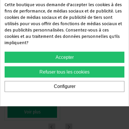
Cette boutique vous demande d'accepter les cookies à des
Accueil
fins de performance, de médias sociaux et de publicité. Les
cookies de médias sociaux et de publicité de tiers sont
utilisés pour vous offrir des fonctions de médias sociaux et
Ce site Web s'adresse
des publicités personnalisées. Consentez-vous à ces
exclusivement
à
cookies et au traitement des données personnelles qu'ils
impliquent?
PROFESSIONNELS DU
SECTEUR DENTAIRE
Accepter
Vous devez confirmer que vous
Refuser tous les cookies
êtes un
professionnel dentaire
TUBES HODI PREMIUM SIMPLES
PIÈCES DE REMPLACEMENT
PREMIÈRE MOLAIRE
SAPHIR URA ROTH 022
Configurer
Oui, je suis professionnel
40,95 €
7,43 €
-35%
-25%
63,00 €
9,90 €
Voir plus
Voir plus