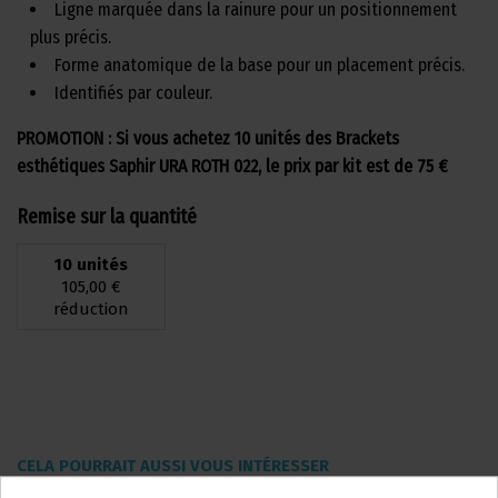
Ligne marquée dans la rainure pour un positionnement
plus précis.
Forme anatomique de la base pour un placement précis.
Identifiés par couleur.
PROMOTION : Si vous achetez 10 unités des Brackets
esthétiques Saphir URA ROTH 022, le prix par kit est de 75 €
Remise sur la quantité
10 unités
105,00 €
réduction
CELA POURRAIT AUSSI VOUS INTÉRESSER