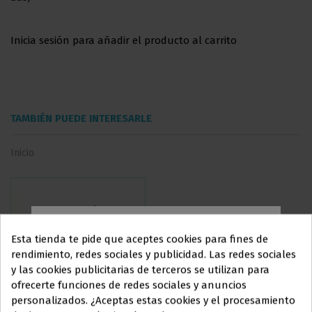
Inicia sesión para añadir el producto al carrito
TAMBIÉN PUEDE INTERESARLE
Inicio
Esta tienda te pide que aceptes cookies para fines de
rendimiento, redes sociales y publicidad. Las redes sociales
y las cookies publicitarias de terceros se utilizan para
Este sitio web está dirigido
en
ofrecerte funciones de redes sociales y anuncios
exclusiva
a
personalizados. ¿Aceptas estas cookies y el procesamiento