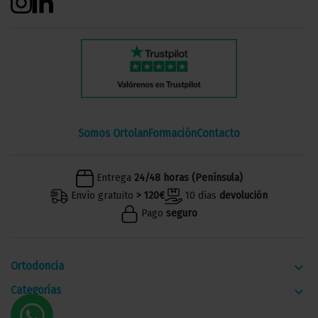
Somos Ortolan
Formación
Contacto
Entrega
24/48 horas (Península)
Envío gratuito
> 120€
10 días
devolución
Pago
seguro
Ortodoncia
keyboard_arrow_down
Categorías
keyboard_arrow_down