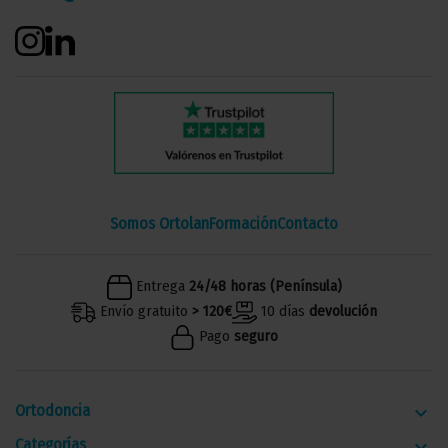
Somos Ortolan
Formación
Contacto
Entrega
24/48 horas (Península)
Envío gratuito
> 120€
10 días
devolución
Pago
seguro
Ortodoncia
keyboard_arrow_down
Categorías
keyboard_arrow_down