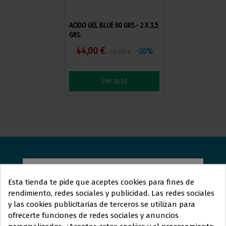
ACIDO GEL BLUE 60 GRS.- 2 X 3,5
GRS.
44,00 €
-20%
55,00 €
Ver más
ORTOLAN
DENTAL
Esta tienda te pide que aceptes cookies para fines de
rendimiento, redes sociales y publicidad. Las redes sociales
Estamos aquí para responder sus preguntas y ayudarle
y las cookies publicitarias de terceros se utilizan para
en lo que necesite. Ya sea que busque más información
Este sitio web está dirigido
en
ofrecerte funciones de redes sociales y anuncios
exclusiva
a
sobre nuestros servicios, tenga dudas específicas o