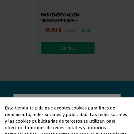
PACK CEMENTO ALLCEM
TRANSPARENTE BASE +
ADHESIVO
99,90 €
-34%
151,36 €
Ver más
ORTOLAN
DENTAL
Esta tienda te pide que aceptes cookies para fines de
rendimiento, redes sociales y publicidad. Las redes sociales
Estamos aquí para responder sus preguntas y ayudarle
y las cookies publicitarias de terceros se utilizan para
en lo que necesite. Ya sea que busque más información
Este sitio web está dirigido
en
ofrecerte funciones de redes sociales y anuncios
exclusiva
a
sobre nuestros servicios, tenga dudas específicas o