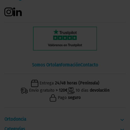
Somos Ortolan
Formación
Contacto
Entrega
24/48 horas (Península)
Envío gratuito
> 120€
10 días
devolución
Pago
seguro
Ortodoncia
keyboard_arrow_down
Categorías
keyboard_arrow_down