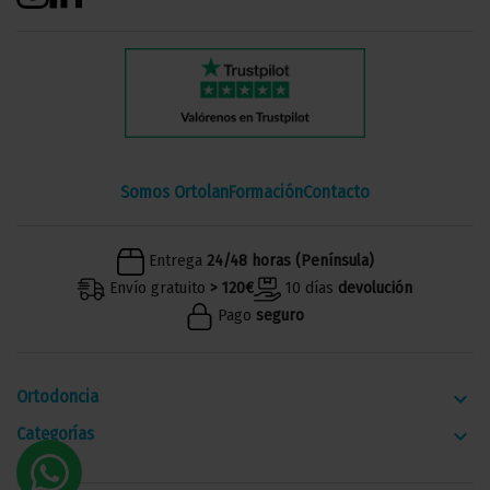
Somos Ortolan
Formación
Contacto
Entrega
24/48 horas (Península)
Envío gratuito
> 120€
10 días
devolución
Pago
seguro
Ortodoncia
keyboard_arrow_down
Categorías
keyboard_arrow_down