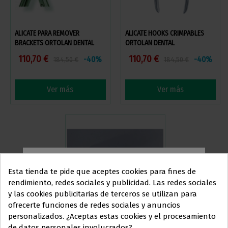
ALICATE PARA REMOVER
ALICATE HOOKS CRIMPABLES
BRACKETS ORTOLAN DENTAL
ORTOLAN DENTAL
110,70 €
110,70 €
-40%
-40%
184,50 €
184,50 €
Ver más
Ver más
Esta tienda te pide que aceptes cookies para fines de
rendimiento, redes sociales y publicidad. Las redes sociales
y las cookies publicitarias de terceros se utilizan para
Este sitio web está dirigido
en
ofrecerte funciones de redes sociales y anuncios
exclusiva
a
personalizados. ¿Aceptas estas cookies y el procesamiento
de datos personales involucrados?