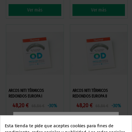
Ver más
Ver más
ARCOS NITI TÉRMICOS
ARCOS NITI TÉRMICOS
REDONDOS EUROPA I
REDONDOS EUROPA II
48,20 €
48,20 €
-30%
-30%
68,86 €
68,86 €
Ver más
Ver más
Esta tienda te pide que aceptes cookies para fines de