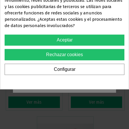
rendimiento, redes sociales y publicidad. Las redes sociales
y las cookies publicitarias de terceros se utilizan para
Este sitio web está dirigido
en
ofrecerte funciones de redes sociales y anuncios
exclusiva
a
personalizados. ¿Aceptas estas cookies y el procesamiento
de datos personales involucrados?
PROFESIONALES DEL
SECTOR
Aceptar
ODONTOLÓGICO
Rechazar cookies
Debes confirmar que eres
profesional dental
Configurar
ARCOS NITI TÉRMICOS
ARCOS NITI TÉRMICOS
REDONDOS ARCO RECTO
REDONDOS EUROPA I
(DESCUENTO POR VOLUMEN)
Sí, soy profesional
(DESCUENTO POR VOLUMEN)
48,20 €
48,20 €
-30%
-30%
68,86 €
68,86 €
Ver más
Ver más