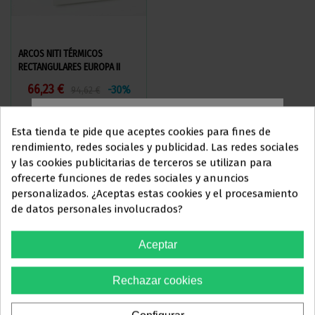
ARCOS NITI TÉRMICOS
ARCOS NITI TÉRMICOS
RECTANGULARES EUROPA II
REDONDOS EUROPA II
66,23 €
48,20 €
-30%
-30%
94,62 €
68,86 €
Ver más
Ver más
Esta tienda te pide que aceptes cookies para fines de
rendimiento, redes sociales y publicidad. Las redes sociales
y las cookies publicitarias de terceros se utilizan para
Este sitio web está dirigido
en
ofrecerte funciones de redes sociales y anuncios
exclusiva
a
personalizados. ¿Aceptas estas cookies y el procesamiento
ELIJA UN MODELO
de datos personales involucrados?
PROFESIONALES DEL
SECTOR
Aceptar
ODONTOLÓGICO
Precio
Ref.
Medida
Cantidad
unitario
Rechazar cookies
Debes confirmar que eres
Plancha
profesional dental
Termolan