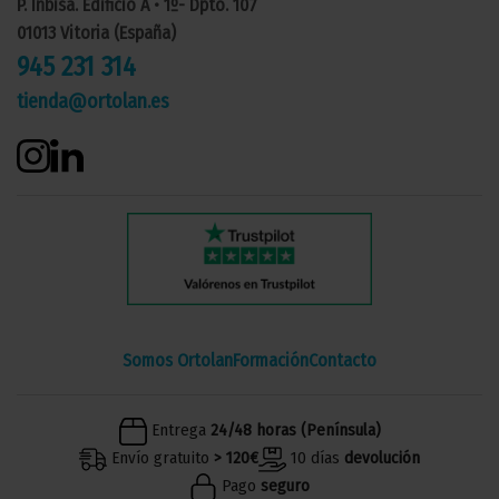
P. Inbisa. Edificio A • 1º- Dpto. 107
01013 Vitoria (España)
945 231 314
tienda@ortolan.es
Somos Ortolan
Formación
Contacto
Entrega
24/48 horas (Península)
Envío gratuito
> 120€
10 días
devolución
Pago
seguro