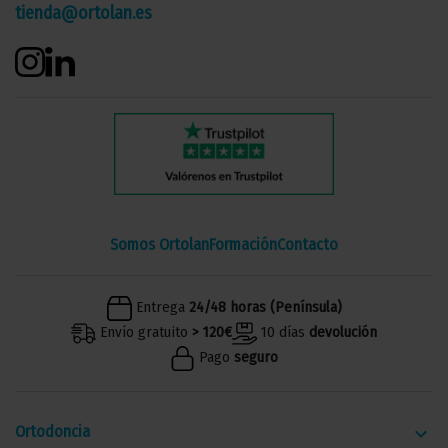
tienda@ortolan.es
Somos Ortolan
Formación
Contacto
Entrega
24/48 horas (Península)
Envío gratuito
> 120€
10 días
devolución
Pago
seguro
Ortodoncia
keyboard_arrow_down