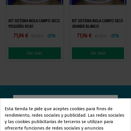
KIT SISTEMA NOLA CAMPO SECO
KIT SISTEMA NOLA CAMPO SECO
PEQUEÑO ROJO
GRANDE BLANCO
71,96 €
71,96 €
-25%
-25%
95,95 €
95,95 €
Ver más
Ver más
ORTOLAN
DENTAL
Esta tienda te pide que aceptes cookies para fines de
rendimiento, redes sociales y publicidad. Las redes sociales
Estamos aquí para responder sus preguntas y ayudarle
y las cookies publicitarias de terceros se utilizan para
Este sitio web está dirigido
en
en lo que necesite. Ya sea que busque más información
ofrecerte funciones de redes sociales y anuncios