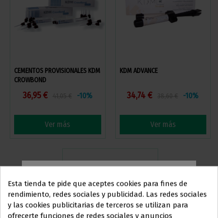
CEMENTOS PROVISIONALES KDM
KDM ADVANCE
CROWBOND
36,95 €
34,74 €
-10%
-10%
41,05 €
38,60 €
Ver más
Ver más
Esta tienda te pide que aceptes cookies para fines de
rendimiento, redes sociales y publicidad. Las redes sociales
y las cookies publicitarias de terceros se utilizan para
Este sitio web está dirigido
en
ofrecerte funciones de redes sociales y anuncios