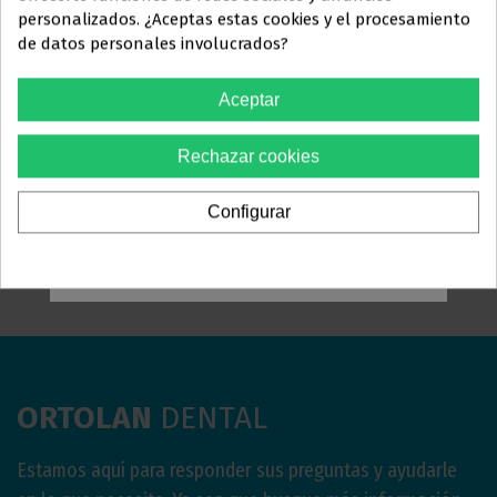
exclusiva
a
personalizados. ¿Aceptas estas cookies y el procesamiento
de datos personales involucrados?
PROFESIONALES DEL
SECTOR
CAVIT
Aceptar
ODONTOLÓGICO
19,75 €
Rechazar cookies
Debes confirmar que eres
profesional dental
Ver más
Configurar
Sí, soy profesional
ORTOLAN
DENTAL
Estamos aquí para responder sus preguntas y ayudarle