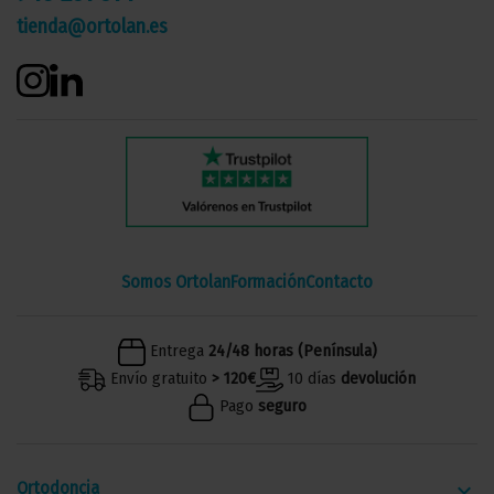
tienda@ortolan.es
Somos Ortolan
Formación
Contacto
Entrega
24/48 horas (Península)
Envío gratuito
> 120€
10 días
devolución
Pago
seguro
Ortodoncia
keyboard_arrow_down