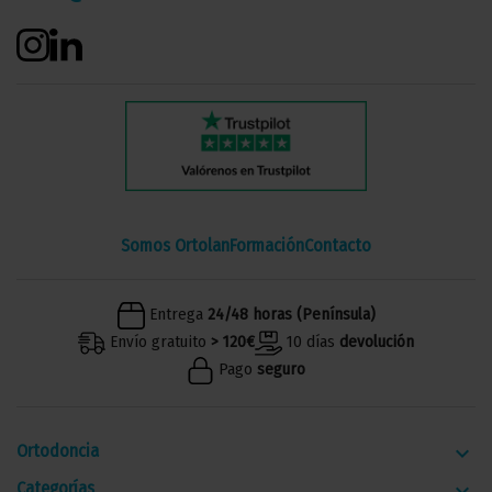
Somos Ortolan
Formación
Contacto
Entrega
24/48 horas (Península)
Envío gratuito
> 120€
10 días
devolución
Pago
seguro
Ortodoncia
keyboard_arrow_down
Categorías
keyboard_arrow_down