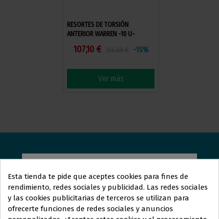
RESORTES DE TORSIÓN
ANTERIOR WARREN -10 U-
107,10 €
-15%
126,00 €
Ver más
ORTOLAN
DENTAL
Esta tienda te pide que aceptes cookies para fines de
rendimiento, redes sociales y publicidad. Las redes sociales
Estamos aquí para responder sus preguntas y ayudarle
y las cookies publicitarias de terceros se utilizan para
en lo que necesite. Ya sea que busque más información
Este sitio web está dirigido
en
ofrecerte funciones de redes sociales y anuncios
exclusiva
a
sobre nuestros servicios, tenga dudas específicas o