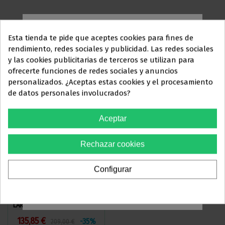
Esta tienda te pide que aceptes cookies para fines de
TAMBIÉN PUEDE INTERESARLE
rendimiento, redes sociales y publicidad. Las redes sociales
y las cookies publicitarias de terceros se utilizan para
Inicio
Este sitio web está dirigido
en
ofrecerte funciones de redes sociales y anuncios
exclusiva
a
personalizados. ¿Aceptas estas cookies y el procesamiento
de datos personales involucrados?
PROFESIONALES DEL
SECTOR
Aceptar
ODONTOLÓGICO
Rechazar cookies
Debes confirmar que eres
profesional dental
Configurar
Sí, soy profesional
ALICATE CORTE DISTAL MANGO
ALICATE WEINGART PUNTAS
LARGO HU-FRIEDY 678-101L
FINAS HU-FRIEDY 678-202
135,85 €
119,93 €
-35%
-35%
209,00 €
184,50 €