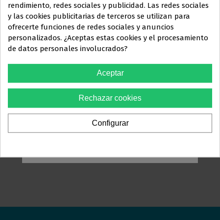
rendimiento, redes sociales y publicidad. Las redes sociales
y las cookies publicitarias de terceros se utilizan para
Este sitio web está dirigido
en
ofrecerte funciones de redes sociales y anuncios
exclusiva
a
personalizados. ¿Aceptas estas cookies y el procesamiento
de datos personales involucrados?
PROFESIONALES DEL
SECTOR
Aceptar
ODONTOLÓGICO
BALL-END-HOOKS -10-
Rechazar cookies
Debes confirmar que eres
21,18 €
profesional dental
Configurar
Ver más
Sí, soy profesional