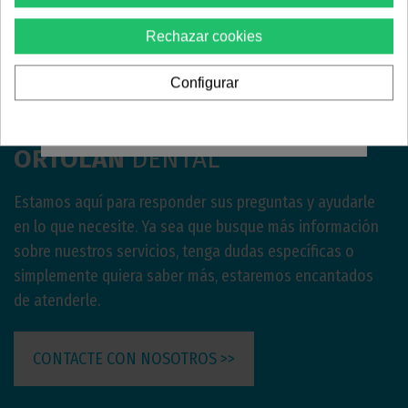
ODONTOLÓGICO
Inicia sesión para añadir el producto al carrito
Rechazar cookies
Debes confirmar que eres
profesional dental
Configurar
Sí, soy profesional
ORTOLAN
DENTAL
Estamos aquí para responder sus preguntas y ayudarle
en lo que necesite. Ya sea que busque más información
sobre nuestros servicios, tenga dudas específicas o
simplemente quiera saber más, estaremos encantados
de atenderle.
CONTACTE CON NOSOTROS >>