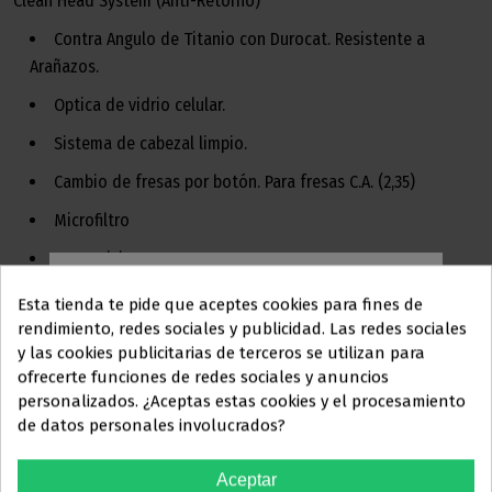
Clean Head System (Anti-Retorno)
Contra Angulo de Titanio con Durocat. Resistente a
Arañazos.
Optica de vidrio celular.
Sistema de cabezal limpio.
Cambio de fresas por botón. Para fresas C.A. (2,35)
Microfiltro
Transmision 1:1
Spray simple
Esta tienda te pide que aceptes cookies para fines de
rendimiento, redes sociales y publicidad. Las redes sociales
Velocidad hasta 40.000 r.p.m.
y las cookies publicitarias de terceros se utilizan para
Este sitio web está dirigido
en
ofrecerte funciones de redes sociales y anuncios
2 años de garantía
exclusiva
a
personalizados. ¿Aceptas estas cookies y el procesamiento
CONSULTE OFERTA PERSONALIZADA EN:
tienda@ortolan.es
de datos personales involucrados?
PROFESIONALES DEL
SECTOR
Aceptar