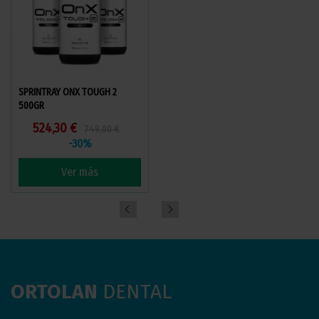
SPRINTRAY ONX TOUGH 2
SPRINTRAY CERAMIC CROWN
500GR
250GR
524,30 €
331,50 €
-15%
749,00 €
390,00 €
-30%
Ver más
Ver más
ORTOLAN
DENTAL