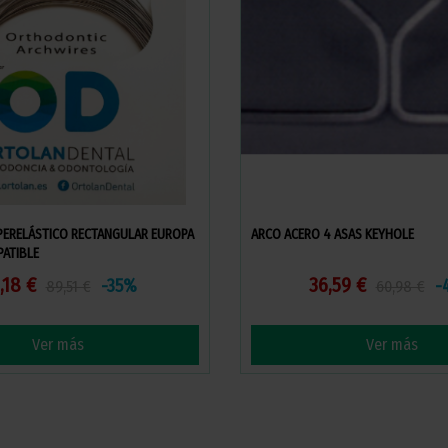
UPERELÁSTICO RECTANGULAR EUROPA
ARCO ACERO 4 ASAS KEYHOLE
PATIBLE
,18 €
36,59 €
-35%
-
89,51 €
60,98 €
Ver más
Ver más