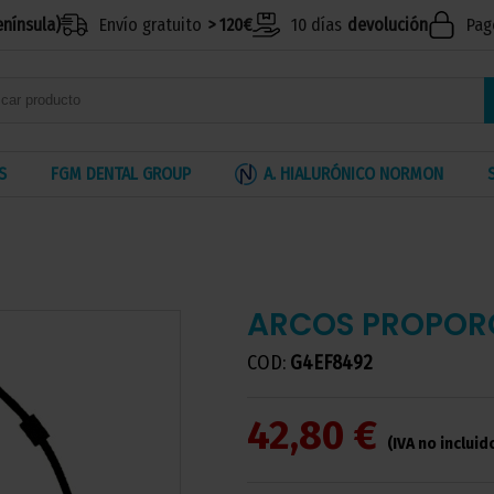
enínsula)
Envío gratuito
> 120€
10 días
devolución
Pag
S
FGM DENTAL GROUP
A. HIALURÓNICO NORMON
ARCOS PROPORC
COD:
G4EF8492
42,80 €
(IVA no incluid