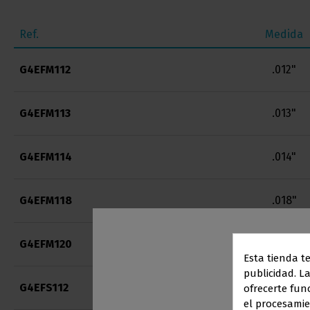
Ref.
Medida
G4EFM112
.012"
G4EFM113
.013"
G4EFM114
.014"
G4EFM118
.018"
G4EFM120
.020"
Esta tienda t
publicidad. La
G4EFS112
.012"
ofrecerte fun
el procesamie