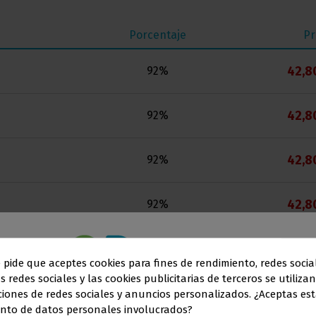
Porcentaje
Pr
42,8
92%
42,8
92%
42,8
92%
42,8
92%
42,8
92%
e pide que aceptes cookies para fines de rendimiento, redes socia
s redes sociales y las cookies publicitarias de terceros se utiliza
Este sitio web está dirigido
en exclusiva
a
42,8
84%
ciones de redes sociales y anuncios personalizados. ¿Aceptas est
nto de datos personales involucrados?