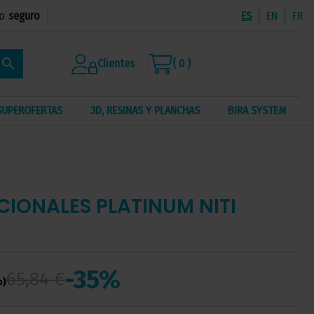
o
seguro
ES
EN
FR
search
Clientes
( 0 )
SUPEROFERTAS
3D, RESINAS Y PLANCHAS
BIRA SYSTEM
IONALES PLATINUM NITI
-35%
65,84 €
o)