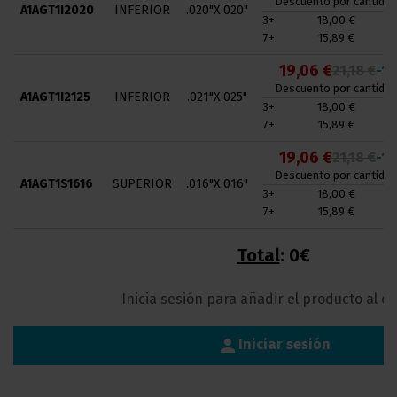
Descuento por cantidad
A1AGT1I2020
INFERIOR
.020"X.020"
3+
18,00 €
7+
15,89 €
19,06 €
21,18 €
-1
Descuento por cantidad
A1AGT1I2125
INFERIOR
.021"X.025"
3+
18,00 €
7+
15,89 €
19,06 €
21,18 €
-1
Descuento por cantidad
A1AGT1S1616
SUPERIOR
.016"X.016"
3+
18,00 €
7+
15,89 €
Total
:
0€
Inicia sesión para añadir el producto al ca
person
Iniciar sesión