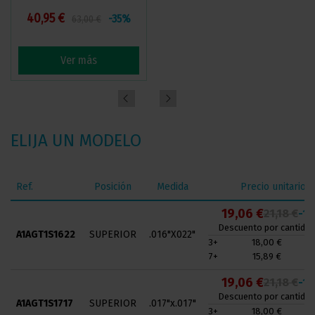
40,95 €
38,66 €
-35%
-35%
63,00 €
59,48 €
Ver más
Ver más
ELIJA UN MODELO
Ref.
Posición
Medida
Precio unitario
19,06 €
21,18 €
-1
Descuento por cantidad
A1AGT1S1622
SUPERIOR
.016"X022"
3+
18,00 €
7+
15,89 €
19,06 €
21,18 €
-1
Descuento por cantidad
A1AGT1S1717
SUPERIOR
.017"x.017"
3+
18,00 €