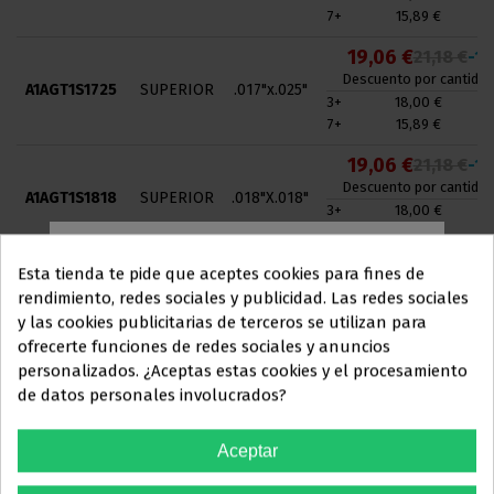
7+
15,89 €
19,06 €
21,18 €
-1
Descuento por cantidad
A1AGT1S1725
SUPERIOR
.017"x.025"
3+
18,00 €
7+
15,89 €
19,06 €
21,18 €
-1
Descuento por cantidad
A1AGT1S1818
SUPERIOR
.018"X.018"
3+
18,00 €
7+
15,89 €
19,06 €
21,18 €
-1
Esta tienda te pide que aceptes cookies para fines de
Descuento por cantidad
rendimiento, redes sociales y publicidad. Las redes sociales
A1AGT1S1825
SUPERIOR
.018"X.025"
3+
18,00 €
y las cookies publicitarias de terceros se utilizan para
Este sitio web está dirigido
en
7+
15,89 €
ofrecerte funciones de redes sociales y anuncios
exclusiva
a
personalizados. ¿Aceptas estas cookies y el procesamiento
19,06 €
21,18 €
-1
de datos personales involucrados?
PROFESIONALES DEL
Descuento por cantidad
A1AGT1S1925
SUPERIOR
.019"X.025"
3+
18,00 €
SECTOR
7+
15,89 €
Aceptar
ODONTOLÓGICO
19,06 €
21,18 €
-1