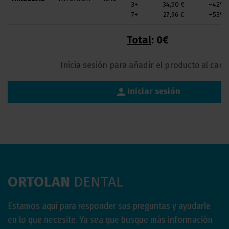
3+
34,50 €
–42%
7+
27,96 €
–53%
Total
:
0€
Inicia sesión para añadir el producto al carri
person
Iniciar sesión
ORTOLAN
DENTAL
Estamos aquí para responder sus preguntas y ayudarle
en lo que necesite. Ya sea que busque más información