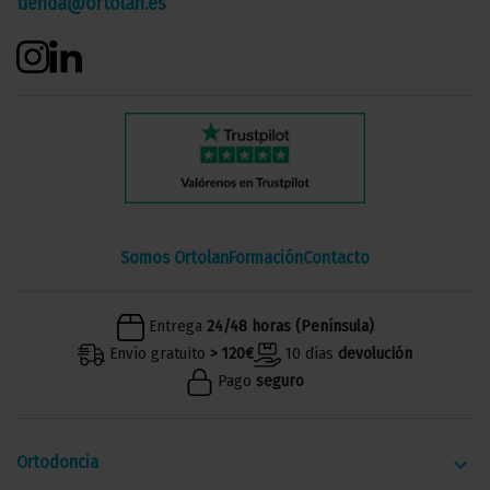
tienda@ortolan.es
Somos Ortolan
Formación
Contacto
Entrega
24/48 horas (Península)
Envío gratuito
> 120€
10 días
devolución
Pago
seguro
Ortodoncia
keyboard_arrow_down