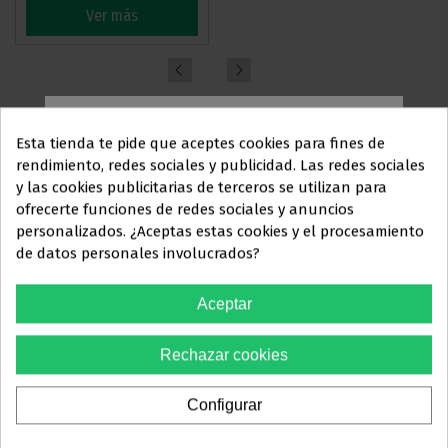
Ver más
Ver más
ELIJA UN MODELO
Esta tienda te pide que aceptes cookies para fines de
rendimiento, redes sociales y publicidad. Las redes sociales
y las cookies publicitarias de terceros se utilizan para
Ref.
Posición
Medida
Precio unitario
Este sitio web está dirigido
en
ofrecerte funciones de redes sociales y anuncios
exclusiva
a
personalizados. ¿Aceptas estas cookies y el procesamiento
38,66 €
59,48 €
-35%
de datos personales involucrados?
Descuento por cantidad
PROFESIONALES DEL
A1NSE2S14
SUPERIOR
.014"
3+
34,50 €
–42%
SECTOR
7+
27,96 €
–53%
Aceptar
ODONTOLÓGICO
38,66 €
59,48 €
-35%
Descuento por cantidad
Rechazar cookies
A1NSE2S16
SUPERIOR
.016"
Debes confirmar que eres
3+
34,50 €
–42%
profesional dental
7+
27,96 €
–53%
Configurar
38,66 €
59,48 €
-35%
Sí, soy profesional