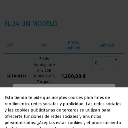
ELIJA UN MODELO
Precio
Ref.
Kit
Cantidad
unitario
5 kits
Autoligable
ATE con
1.200,00 €
SETKBLED
tubos 6 y 7,
Torques
Alto, Bajo,
MBT o "Q"
Esta tienda te pide que aceptes cookies para fines de
rendimiento, redes sociales y publicidad. Las redes sociales
5 Estético
Autoligable
y las cookies publicitarias de terceros se utilizan para
1.300,00 €
SETKBLED
Este sitio web está dirigido
en
Dolphin MBT
ofrecerte funciones de redes sociales y anuncios
exclusiva
a
022
personalizados. ¿Aceptas estas cookies y el procesamiento