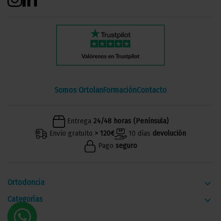
Somos Ortolan
Formación
Contacto
Entrega
24/48 horas (Península)
Envío gratuito
> 120€
10 días
devolución
Pago
seguro
Ortodoncia
keyboard_arrow_down
Categorías
keyboard_arrow_down