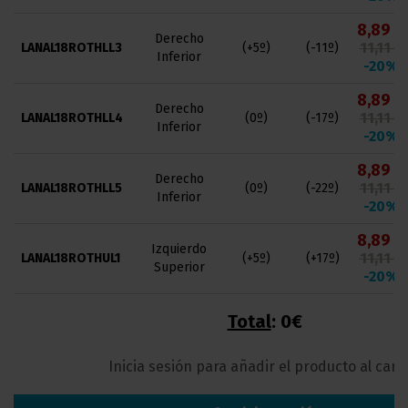
8,89 €
Derecho
11,11 €
LANAL18ROTHLL3
(+5º)
(-11º)
Inferior
-20%
8,89 €
Derecho
11,11 €
LANAL18ROTHLL4
(0º)
(-17º)
Inferior
-20%
8,89 €
Derecho
11,11 €
LANAL18ROTHLL5
(0º)
(-22º)
Inferior
-20%
8,89 €
Izquierdo
11,11 €
LANAL18ROTHUL1
(+5º)
(+17º)
Superior
-20%
Total
:
0€
Inicia sesión para añadir el producto al carri