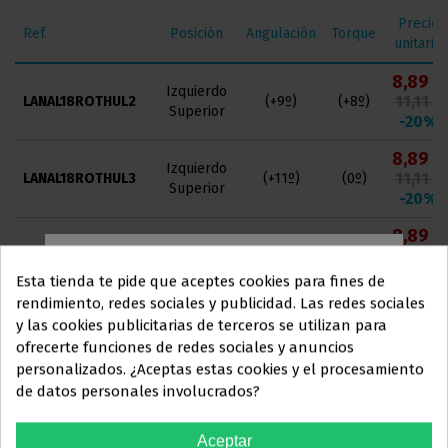
Precio
Ref.
Posición
Angulación
Torque
unitario
8,89 €
Izquierdo
11,11 €
LANAL18ROTHUL2
(+9º)
(+8º)
Superior
-20%
8,89 €
Izquierdo
11,11 €
LANAL18ROTHUL3
(+11º)
(0º)
Superior
-20%
8,89 €
Izquierdo
11,11 €
LANAL18ROTHUL45
(0º)
(-7º)
Superior
-20%
Esta tienda te pide que aceptes cookies para fines de
rendimiento, redes sociales y publicidad. Las redes sociales
8,89 €
Derecho
y las cookies publicitarias de terceros se utilizan para
11,11 €
LANAL18ROTHUR1
(+5º)
(+17º)
Este sitio web está dirigido
en
Superior
ofrecerte funciones de redes sociales y anuncios
-20%
exclusiva
a
personalizados. ¿Aceptas estas cookies y el procesamiento
8,89 €
de datos personales involucrados?
PROFESIONALES DEL
Derecho
11,11 €
LANAL18ROTHUR2
(+9º)
(+8º)
Superior
SECTOR
-20%
Aceptar