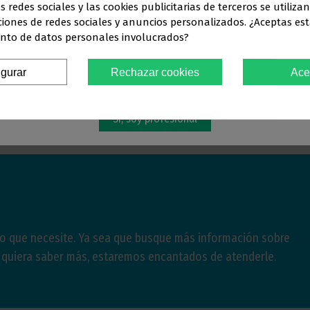
s redes sociales y las cookies publicitarias de terceros se utiliza
Este sitio web está dirigido
en exclusiva
a
ciones de redes sociales y anuncios personalizados. ¿Aceptas est
nto de datos personales involucrados?
SIONALES DEL SECTOR ODONTO
igurar
Rechazar cookies
Ace
Debes confirmar que eres
profesional dental
Sí, soy profesional
lo que necesite. Ya sea que busque más información sobre
e quiera saber más, estaremos encantados de atenderle.