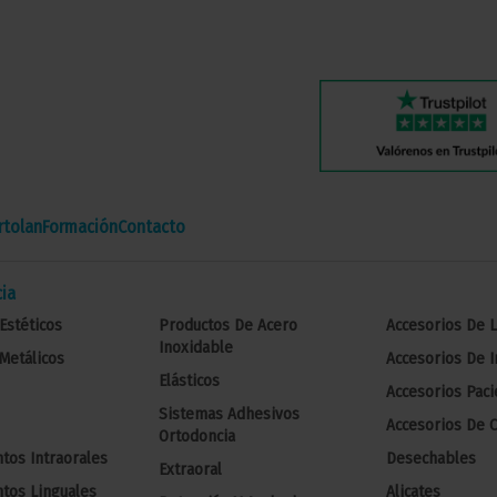
tolan
Formación
Contacto
ia
Estéticos
Productos De Acero
Accesorios De 
Inoxidable
Metálicos
Accesorios De 
Elásticos
Accesorios Paci
Sistemas Adhesivos
Accesorios De C
Ortodoncia
tos Intraorales
Desechables
Extraoral
tos Linguales
Alicates