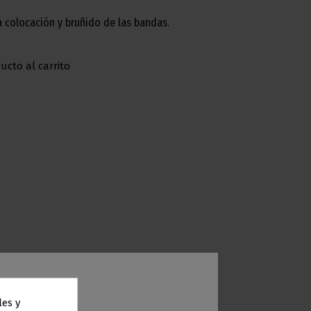
 colocación y bruñido de las bandas.
ucto al carrito
les y