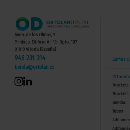
Avda. de los Olmos, 1
P. Inbisa. Edificio A • 1º- Dpto. 107
01013 Vitoria (España)
945 231 314
Somos Or
tienda@ortolan.es
Ortodonc
Brackets 
Brackets 
Bandas
Tubos
Aditamien
Aditamien