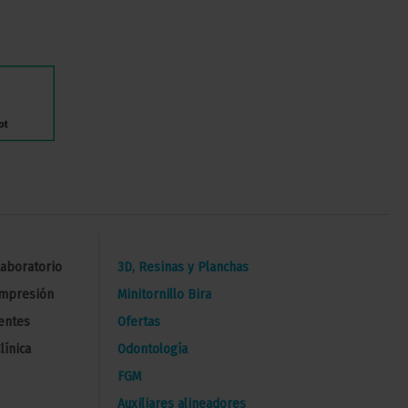
Laboratorio
3D, Resinas y Planchas
Impresión
Minitornillo Bira
entes
Ofertas
línica
Odontología
FGM
Auxiliares alineadores