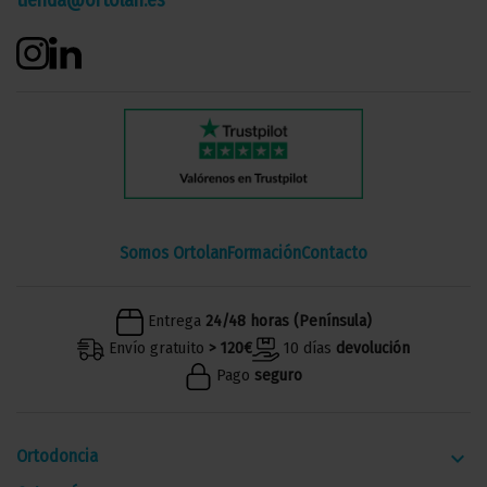
tienda@ortolan.es
Somos Ortolan
Formación
Contacto
Entrega
24/48 horas (Península)
Envío gratuito
> 120€
10 días
devolución
Pago
seguro
Ortodoncia
keyboard_arrow_down