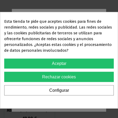
Esta tienda te pide que aceptes cookies para fines de
TAMBIÉN PUEDE INTERESARLE
rendimiento, redes sociales y publicidad. Las redes sociales
y las cookies publicitarias de terceros se utilizan para
Este sitio web está dirigido
en
Inicio
ofrecerte funciones de redes sociales y anuncios
exclusiva
a
personalizados. ¿Aceptas estas cookies y el procesamiento
de datos personales involucrados?
PROFESIONALES DEL
SECTOR
Aceptar
ODONTOLÓGICO
Rechazar cookies
Debes confirmar que eres
profesional dental
Configurar
Sí, soy profesional
REPOSICIONES BRACKET BP
REPOSICIONES BRACKET
MBT 022 (PAQUETES DE 5 U)
VICTORIA MBT 022 (PAQUETES
DE 5 U)