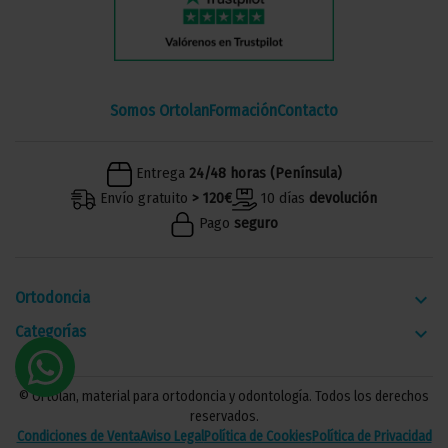
Somos Ortolan
Formación
Contacto
Entrega
24/48 horas (Península)
Envío gratuito
> 120€
10 días
devolución
Pago
seguro
Ortodoncia
keyboard_arrow_down
Categorías
keyboard_arrow_down
© Ortolan, material para ortodoncia y odontología. Todos los derechos
reservados.
Condiciones de Venta
Aviso Legal
Política de Cookies
Política de Privacidad