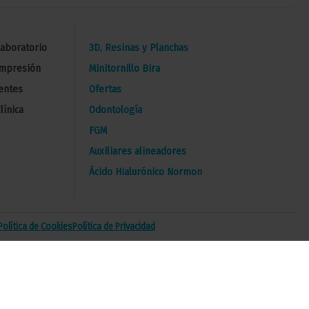
Laboratorio
3D, Resinas y Planchas
Impresión
Minitornillo Bira
entes
Ofertas
línica
Odontología
FGM
Auxiliares alineadores
Ácido Hialurónico Normon
Política de Cookies
Política de Privacidad