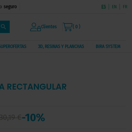
o
seguro
ES
EN
FR
search
Clientes
( 0 )
SUPEROFERTAS
3D, RESINAS Y PLANCHAS
BIRA SYSTEM
RA RECTANGULAR
-10%
30,19 €