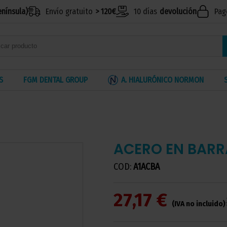
enínsula)
Envío gratuito
> 120€
10 días
devolución
Pag
S
FGM DENTAL GROUP
A. HIALURÓNICO NORMON
ACERO EN BAR
COD:
A1ACBA
27,17 €
(IVA no incluido)