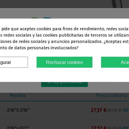
ABORATORIO PEQUEÑO
ALICATE PARA CONTORNEAR DE LA R
678-317
e pide que aceptes cookies para fines de rendimiento, redes socia
18,20 €
119,93 €
184,50 €
s redes sociales y las cookies publicitarias de terceros se utiliza
Este sitio web está dirigido
en exclusiva
a
ciones de redes sociales y anuncios personalizados. ¿Aceptas est
nto de datos personales involucrados?
SIONALES DEL SECTOR ODONTO
Ver más
Ver más
igurar
Rechazar cookies
Ace
Debes confirmar que eres
profesional dental
Sí, soy profesional
Medida
Precio unitario
27,17 €
.016"X.016"
30,19 €
-1
27,17 €
.016"x.022"
30,19 €
-1