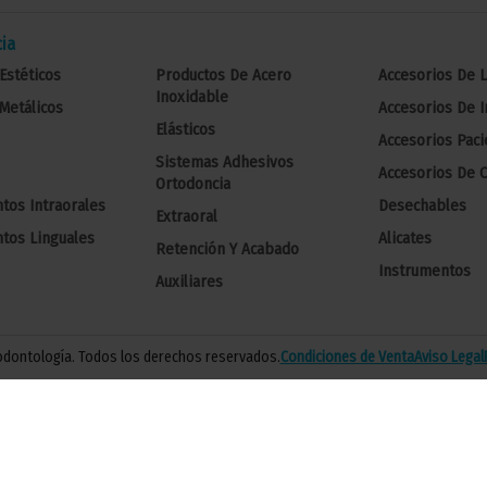
ia
Estéticos
Productos De Acero
Accesorios De 
Inoxidable
Metálicos
Accesorios De 
Elásticos
Accesorios Paci
Sistemas Adhesivos
Accesorios De C
Ortodoncia
tos Intraorales
Desechables
Extraoral
tos Linguales
Alicates
Retención Y Acabado
Instrumentos
Auxiliares
 odontología. Todos los derechos reservados.
Condiciones de Venta
Aviso Legal