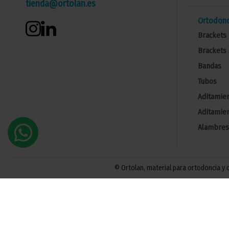
tienda@ortolan.es
Ortodonc
Brackets 
Brackets 
Bandas
Tubos
Aditamien
Aditamien
Alambres
© Ortolan, material para ortodoncia y