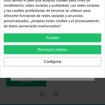
Esta tienda te pide que aceptes cookies para fines de
rendimiento, redes sociales y publicidad. Las redes sociales
y las cookies publicitarias de terceros se utilizan para
Este sitio web está dirigido
en
ofrecerte funciones de redes sociales y anuncios
exclusiva
a
personalizados. ¿Aceptas estas cookies y el procesamiento
de datos personales involucrados?
PROFESIONALES DEL
SECTOR
Aceptar
ODONTOLÓGICO
Rechazar cookies
Debes confirmar que eres
TUBOS HODI PREMIUM
ALICATE CORTE DISTAL A RAS
profesional dental
SENCILLOS SEGUNDO MOLAR
HU-FRIEDY 678-111
Configurar
40,95 €
177,65 €
-35%
-15%
63,00 €
209,00 €
Sí, soy profesional
Ver más
Ver más