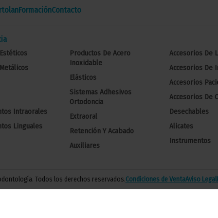
tolan
Formación
Contacto
ia
Estéticos
Productos De Acero
Accesorios De 
Inoxidable
Metálicos
Accesorios De 
Elásticos
Accesorios Paci
Sistemas Adhesivos
Accesorios De C
Ortodoncia
tos Intraorales
Desechables
Extraoral
tos Linguales
Alicates
Retención Y Acabado
Instrumentos
Auxiliares
 odontología. Todos los derechos reservados.
Condiciones de Venta
Aviso Legal