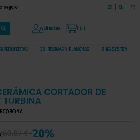
o
seguro
ES
EN
FR
search
Clientes
( 0 )
SUPEROFERTAS
3D, RESINAS Y PLANCHAS
BIRA SYSTEM
CERÁMICA CORTADOR DE
 TURBINA
ORCORONA
-20%
60,87 €
o)