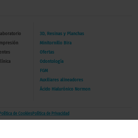
Laboratorio
3D, Resinas y Planchas
Impresión
Minitornillo Bira
entes
Ofertas
línica
Odontología
FGM
Auxiliares alineadores
Ácido Hialurónico Normon
Política de Cookies
Política de Privacidad