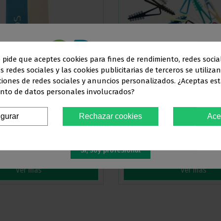
e pide que aceptes cookies para fines de rendimiento, redes socia
s redes sociales y las cookies publicitarias de terceros se utiliza
Este sitio web está dirigido
en exclusiva
a
ciones de redes sociales y anuncios personalizados. ¿Aceptas est
nto de datos personales involucrados?
SIONALES DEL SECTOR ODONTO
ERMAXILARES
LIGADURAS BAMBINO BAJA FRICCIÓN
igurar
Rechazar cookies
Ace
Debes confirmar que eres
profesional dental
50,96 €
29,84 €
Sí, soy profesional
Ver más
Ver más