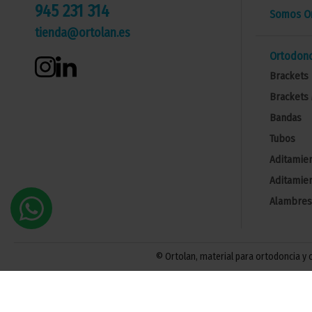
945 231 314
Somos Or
tienda@ortolan.es
Ortodonc
Brackets 
Brackets 
Bandas
Tubos
Aditamien
Aditamien
Alambres
© Ortolan, material para ortodoncia y