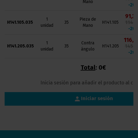
Mano
-20
91,34
1
Pieza de
114,1
H141.105.035
35
H141.105
unidad
Mano
-20
116,3
1
Contra
145,4
H141.205.035
35
H141.205
unidad
ángulo
-20
Total
:
0€
Inicia sesión para añadir el producto al car
person
Iniciar sesión