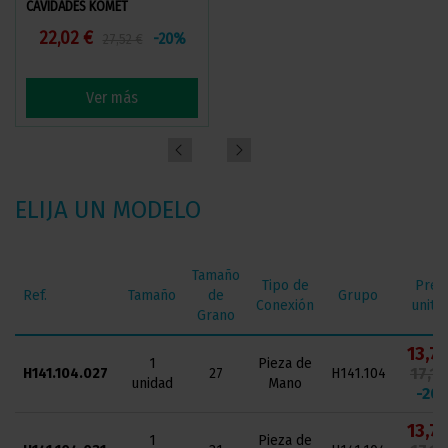
CAVIDADES KOMET
SHERIDAN
22,02 €
19,78 €
-20%
-20%
27,52 €
24,72 €
Ver más
Ver más
ELIJA UN MODELO
Tamaño
Tipo de
Prec
Ref.
Tamaño
de
Grupo
Conexión
unitar
Grano
13,73
1
Pieza de
17,16
H141.104.027
27
H141.104
unidad
Mano
-20
13,73
1
Pieza de