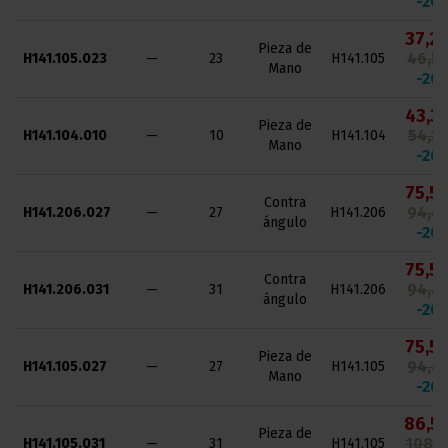
-20
37,20
Pieza de
46,50
H141.105.023
—
23
H141.105
Mano
-20
43,3
Pieza de
54,20
H141.104.010
—
10
H141.104
Mano
-20
75,56
Contra
94,45
H141.206.027
—
27
H141.206
ángulo
-20
75,56
Contra
94,45
H141.206.031
—
31
H141.206
ángulo
-20
75,56
Pieza de
94,45
H141.105.027
—
27
H141.105
Mano
-20
86,5
Pieza de
108,1
H141.105.031
—
31
H141.105