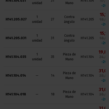
17,16
H141.104.031
31
H141.104
unidad
Mano
-20
15,11
1
Contra
18,89
H141.205.027
27
H141.205
unidad
ángulo
-20
15,11
1
Contra
18,89
H141.205.031
31
H141.205
unidad
ángulo
-20
19,88
1
Pieza de
24,85
H141.104.035
35
H141.104
unidad
Mano
-20
31,04
Pieza de
38,80
H141.104.014
—
14
H141.104
Mano
-20
31,04
Pieza de
38,80
H141.104.018
—
18
H141.104
Mano
-20
31,04