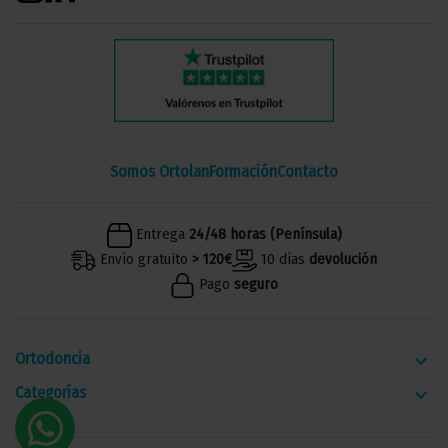
Somos Ortolan
Formación
Contacto
Entrega
24/48 horas (Península)
Envío gratuito
> 120€
10 días
devolución
Pago
seguro
Ortodoncia
keyboard_arrow_down
Categorías
keyboard_arrow_down