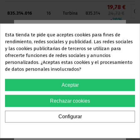
19,78 €
24,72 €
835.314.016
16
Turbina
835.314
-20%
19,78 €
Esta tienda te pide que aceptes cookies para fines de
24,72 €
6835.314.009
9
Turbina
6835.314
rendimiento, redes sociales y publicidad. Las redes sociales
-20%
y las cookies publicitarias de terceros se utilizan para
Este sitio web está dirigido
en
19,78 €
ofrecerte funciones de redes sociales y anuncios
exclusiva
a
24,72 €
6835.314.010
10
Turbina
6835.314
personalizados. ¿Aceptas estas cookies y el procesamiento
-20%
de datos personales involucrados?
PROFESIONALES DEL
19,78 €
SECTOR
Aceptar
24,72 €
6835.314.012
12
Turbina
6835.314
ODONTOLÓGICO
-20%
Rechazar cookies
19,78 €
Debes confirmar que eres
24,72 €
6835.314.014
14
Turbina
6835.314
profesional dental
-20%
Configurar
23,55 €
Sí, soy profesional
29,44 €
8836.314.012
12
Turbina
8836.314
-20%