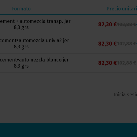
Formato
Precio unitar
cement + automezcla transp. Jer
82,30 €
102,88 €
8,3 grs
cement+automezcla univ a2 jer
82,30 €
102,88 €
8,3 grs
 cement+automezcla blanco jer
82,30 €
102,88 €
8,3 grs
Inicia ses