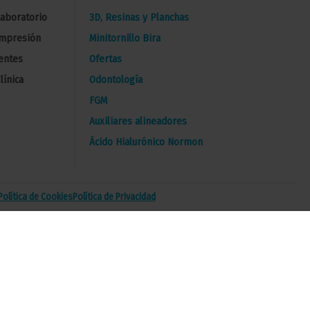
Laboratorio
3D, Resinas y Planchas
Impresión
Minitornillo Bira
entes
Ofertas
línica
Odontología
FGM
Auxiliares alineadores
Ácido Hialurónico Normon
Política de Cookies
Política de Privacidad