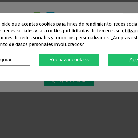
e pide que aceptes cookies para fines de rendimiento, redes socia
s redes sociales y las cookies publicitarias de terceros se utiliza
Este sitio web está dirigido
en exclusiva
a
ciones de redes sociales y anuncios personalizados. ¿Aceptas est
nto de datos personales involucrados?
SIONALES DEL SECTOR ODONTO
igurar
Rechazar cookies
Ace
Debes confirmar que eres
profesional dental
Sí, soy profesional