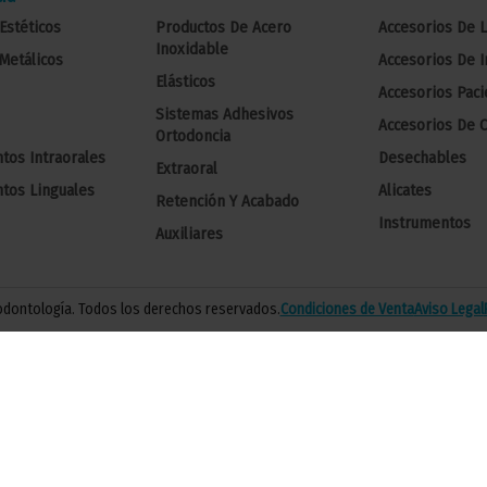
Estéticos
Productos De Acero
Accesorios De 
Inoxidable
Metálicos
Accesorios De 
Elásticos
Accesorios Paci
Sistemas Adhesivos
Accesorios De C
Ortodoncia
tos Intraorales
Desechables
Extraoral
tos Linguales
Alicates
Retención Y Acabado
Instrumentos
Auxiliares
 odontología. Todos los derechos reservados.
Condiciones de Venta
Aviso Legal