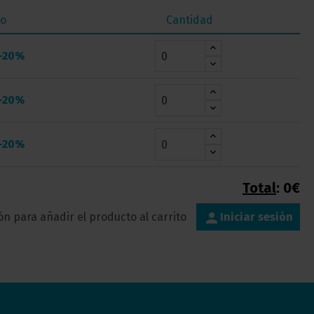
io
Cantidad
-20%
-20%
-20%
Total
:
0€
person
ión para añadir el producto al carrito
Iniciar sesión