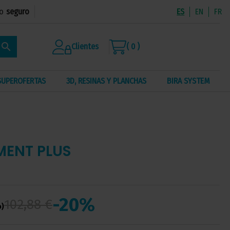
o
seguro
ES
EN
FR
search
Clientes
( 0 )
SUPEROFERTAS
3D, RESINAS Y PLANCHAS
BIRA SYSTEM
MENT PLUS
-20%
102,88 €
o)