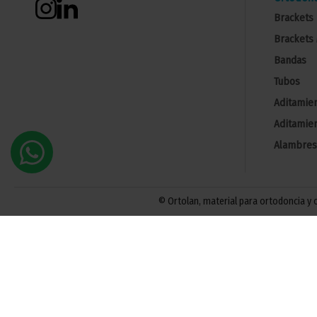
Brackets 
Brackets 
Bandas
Tubos
Aditamien
Aditamien
Alambres
© Ortolan, material para ortodoncia y