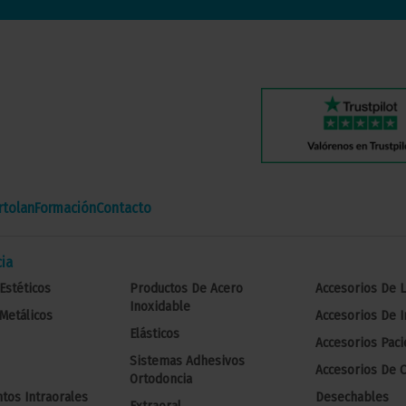
tolan
Formación
Contacto
ia
Estéticos
Productos De Acero
Accesorios De 
Inoxidable
Metálicos
Accesorios De 
Elásticos
Accesorios Paci
Sistemas Adhesivos
Accesorios De C
Ortodoncia
tos Intraorales
Desechables
Extraoral