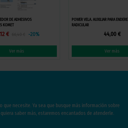
EDOR DE ADHESIVOS
POWER VELA. AUXILIAR PARA ENDER
S KOMET
RADICULAR
,12 €
44,00 €
-20%
66,40 €
Ver más
Ver más
lo que necesite. Ya sea que busque más información sobre
e quiera saber más, estaremos encantados de atenderle.