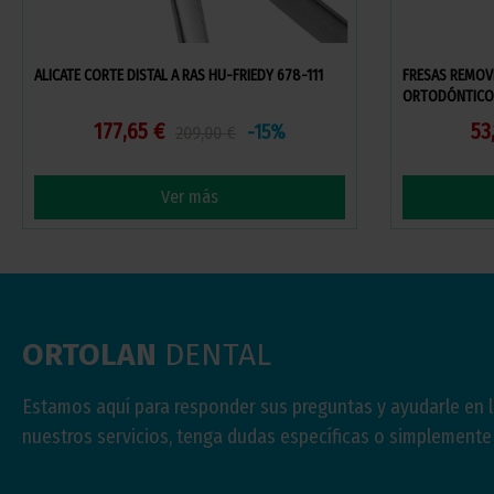
ALICATE CORTE DISTAL A RAS HU-FRIEDY 678-111
FRESAS REMOV
ORTODÓNTICO
177,65 €
53
-15%
209,00 €
Ver más
ORTOLAN
DENTAL
Estamos aquí para responder sus preguntas y ayudarle en 
nuestros servicios, tenga dudas específicas o simplement