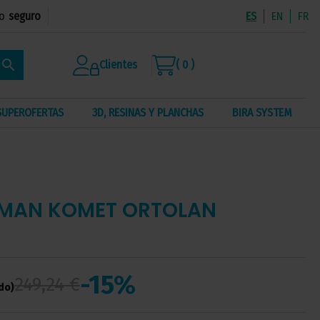
o
seguro
ES
EN
FR
search
Clientes
( 0 )
SUPEROFERTAS
3D, RESINAS Y PLANCHAS
BIRA SYSTEM
OMAN KOMET ORTOLAN
-15%
249,24 €
ido)