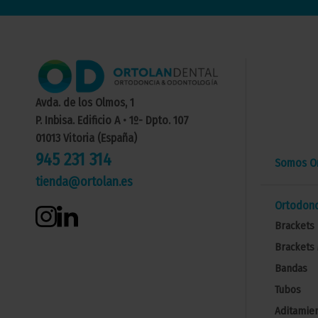
Avda. de los Olmos, 1
P. Inbisa. Edificio A • 1º- Dpto. 107
01013 Vitoria (España)
945 231 314
Somos Or
tienda@ortolan.es
Ortodonc
Brackets 
Brackets 
Bandas
Tubos
Aditamien