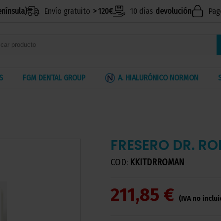
enínsula)
Envío gratuito
> 120€
10 días
devolución
Pag
S
FGM DENTAL GROUP
A. HIALURÓNICO NORMON
FRESERO DR. R
COD:
KKITDRROMAN
211,85 €
(IVA no inclu