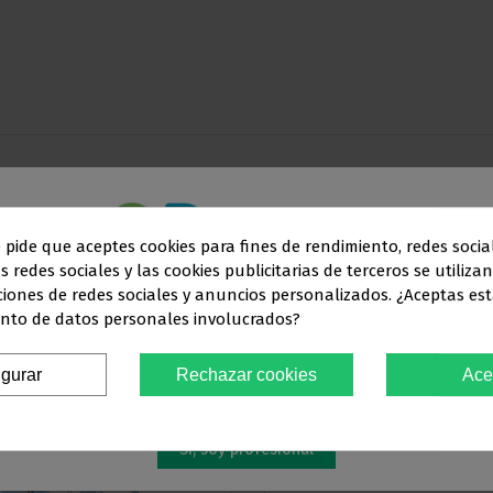
e pide que aceptes cookies para fines de rendimiento, redes socia
s redes sociales y las cookies publicitarias de terceros se utiliza
Este sitio web está dirigido
en exclusiva
a
ciones de redes sociales y anuncios personalizados. ¿Aceptas est
nto de datos personales involucrados?
SIONALES DEL SECTOR ODONTO
igurar
Rechazar cookies
Ace
Debes confirmar que eres
profesional dental
Sí, soy profesional