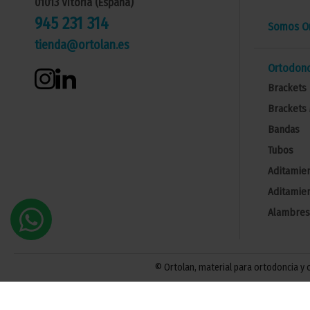
01013 Vitoria (España)
945 231 314
Somos Or
tienda@ortolan.es
Ortodonc
Brackets 
Brackets 
Bandas
Tubos
Aditamien
Aditamien
Alambres
© Ortolan, material para ortodoncia y