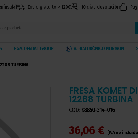
enínsula)
Envío gratuito
> 120€
10 días
devolución
Pag
S
FGM DENTAL GROUP
A. HIALURÓNICO NORMON
12288 TURBINA
FRESA KOMET D
12288 TURBINA
COD:
K8850-314-016
36,06 €
(IVA no incluido