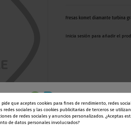
Fresas komet diamante turbina gr
Inicia sesión para añadir el prod
e pide que aceptes cookies para fines de rendimiento, redes socia
s redes sociales y las cookies publicitarias de terceros se utiliza
Este sitio web está dirigido
en exclusiva
a
ciones de redes sociales y anuncios personalizados. ¿Aceptas est
nto de datos personales involucrados?
SIONALES DEL SECTOR ODONTO