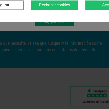
igurar
Rechazar cookies
Ace
Debes confirmar que eres
profesional dental
Sí, soy profesional
lo que necesite. Ya sea que busque más información sobre
e quiera saber más, estaremos encantados de atenderle.