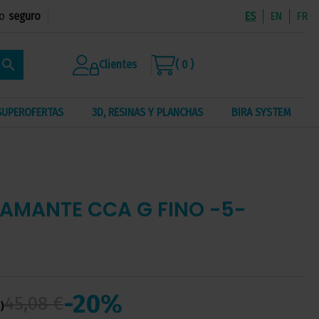
o
seguro
ES
EN
FR
search
Clientes
( 0 )
SUPEROFERTAS
3D, RESINAS Y PLANCHAS
BIRA SYSTEM
IAMANTE CCA G FINO -5-
-20%
45,08 €
)