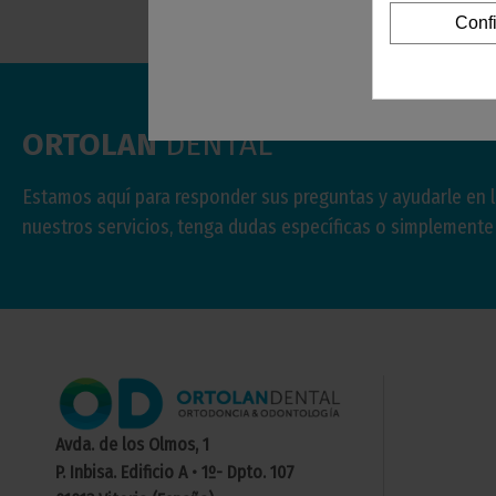
Conf
ORTOLAN
DENTAL
Estamos aquí para responder sus preguntas y ayudarle en 
nuestros servicios, tenga dudas específicas o simplement
Avda. de los Olmos, 1
P. Inbisa. Edificio A • 1º- Dpto. 107