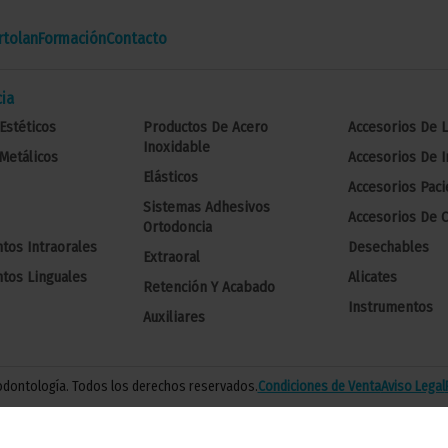
tolan
Formación
Contacto
ia
Estéticos
Productos De Acero
Accesorios De 
Inoxidable
Metálicos
Accesorios De 
Elásticos
Accesorios Paci
Sistemas Adhesivos
Accesorios De C
Ortodoncia
tos Intraorales
Desechables
Extraoral
tos Linguales
Alicates
Retención Y Acabado
Instrumentos
Auxiliares
 odontología. Todos los derechos reservados.
Condiciones de Venta
Aviso Legal