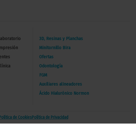
Laboratorio
3D, Resinas y Planchas
Impresión
Minitornillo Bira
entes
Ofertas
línica
Odontología
FGM
Auxiliares alineadores
Ácido Hialurónico Normon
Política de Cookies
Política de Privacidad