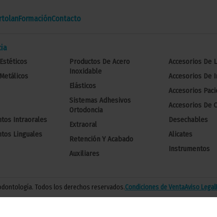
tolan
Formación
Contacto
ia
Estéticos
Productos De Acero
Accesorios De 
Inoxidable
Metálicos
Accesorios De 
Elásticos
Accesorios Paci
Sistemas Adhesivos
Accesorios De C
Ortodoncia
tos Intraorales
Desechables
Extraoral
tos Linguales
Alicates
Retención Y Acabado
Instrumentos
Auxiliares
 odontología. Todos los derechos reservados.
Condiciones de Venta
Aviso Legal