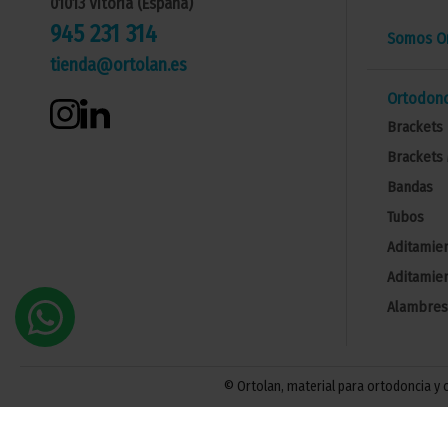
01013 Vitoria (España)
945 231 314
Somos Or
tienda@ortolan.es
Ortodonc
Brackets 
Brackets 
Bandas
Tubos
Aditamien
Aditamien
Alambres
© Ortolan, material para ortodoncia y