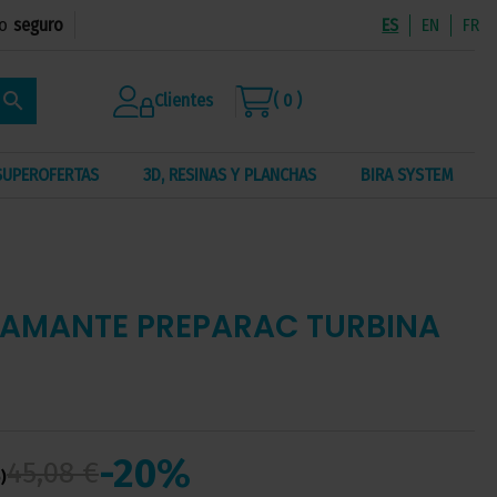
o
seguro
ES
EN
FR
search
Clientes
( 0 )
SUPEROFERTAS
3D, RESINAS Y PLANCHAS
BIRA SYSTEM
IAMANTE PREPARAC TURBINA
-20%
45,08 €
)