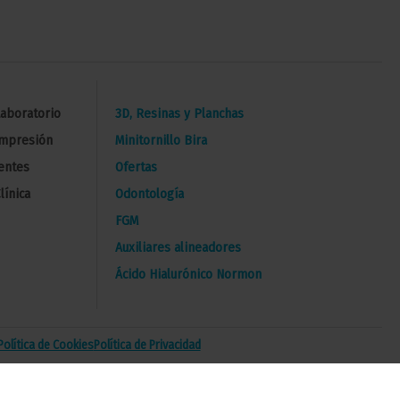
Laboratorio
3D, Resinas y Planchas
Impresión
Minitornillo Bira
entes
Ofertas
línica
Odontología
FGM
Auxiliares alineadores
Ácido Hialurónico Normon
Política de Cookies
Política de Privacidad