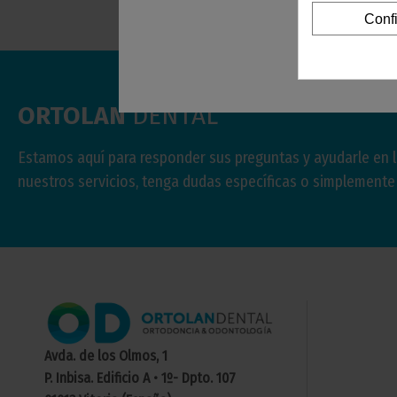
Conf
ORTOLAN
DENTAL
Estamos aquí para responder sus preguntas y ayudarle en 
nuestros servicios, tenga dudas específicas o simplement
Avda. de los Olmos, 1
P. Inbisa. Edificio A • 1º- Dpto. 107