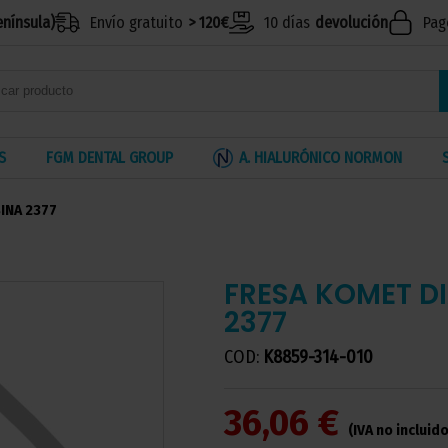
enínsula)
Envío gratuito
> 120€
10 días
devolución
Pag
S
FGM DENTAL GROUP
A. HIALURÓNICO NORMON
INA 2377
FRESA KOMET D
2377
COD:
K8859-314-010
36,06 €
(IVA no incluido