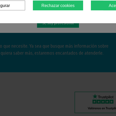
igurar
Rechazar cookies
Ace
Debes confirmar que eres
profesional dental
Sí, soy profesional
lo que necesite. Ya sea que busque más información sobre
e quiera saber más, estaremos encantados de atenderle.