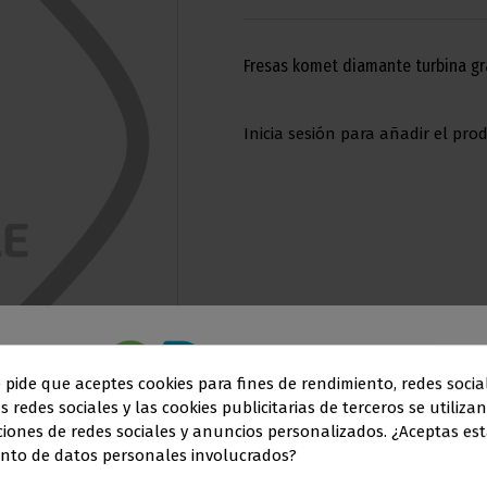
Fresas komet diamante turbina gr
Inicia sesión para añadir el prod
e pide que aceptes cookies para fines de rendimiento, redes socia
s redes sociales y las cookies publicitarias de terceros se utiliza
Este sitio web está dirigido
en exclusiva
a
ciones de redes sociales y anuncios personalizados. ¿Aceptas est
nto de datos personales involucrados?
SIONALES DEL SECTOR ODONTO