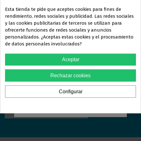
Esta tienda te pide que aceptes cookies para fines de
rendimiento, redes sociales y publicidad. Las redes sociales
y las cookies publicitarias de terceros se utilizan para
Este sitio web está dirigido
en
ofrecerte funciones de redes sociales y anuncios
exclusiva
a
personalizados. ¿Aceptas estas cookies y el procesamiento
ORTOLAN
DENTAL
de datos personales involucrados?
PROFESIONALES DEL
Estamos aquí para responder sus preguntas y ayudarle
SECTOR
Aceptar
en lo que necesite. Ya sea que busque más información
ODONTOLÓGICO
sobre nuestros servicios, tenga dudas específicas o
Rechazar cookies
simplemente quiera saber más, estaremos encantados
Debes confirmar que eres
profesional dental
de atenderle.
Configurar
Sí, soy profesional
CONTACTE CON NOSOTROS >>