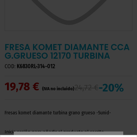
FRESA KOMET DIAMANTE CCA
G.GRUESO 12170 TURBINA
COD:
K6830RL-314-012
19,78 €
-20%
24,72 €
(IVA no incluido)
Fresas komet diamante turbina grano grueso -5unid-
Inicia sesión para añadir el producto al carrito