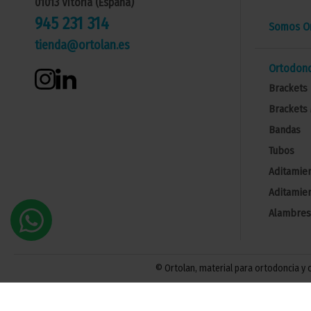
01013 Vitoria (España)
945 231 314
Somos Or
tienda@ortolan.es
Ortodonc
Brackets 
Brackets 
Bandas
Tubos
Aditamien
Aditamien
Alambres
© Ortolan, material para ortodoncia y