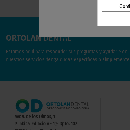
Conf
ORTOLAN
DENTAL
Estamos aquí para responder sus preguntas y ayudarle en 
nuestros servicios, tenga dudas específicas o simplement
Avda. de los Olmos, 1
P. Inbisa. Edificio A • 1º- Dpto. 107