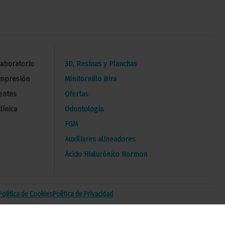
Laboratorio
3D, Resinas y Planchas
Impresión
Minitornillo Bira
entes
Ofertas
línica
Odontología
FGM
Auxiliares alineadores
Ácido Hialurónico Normon
Política de Cookies
Política de Privacidad