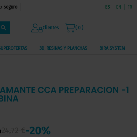
o
seguro
ES
EN
FR
search
Clientes
( 0 )
SUPEROFERTAS
3D, RESINAS Y PLANCHAS
BIRA SYSTEM
IAMANTE CCA PREPARACION -1
BINA
-20%
24,72 €
)