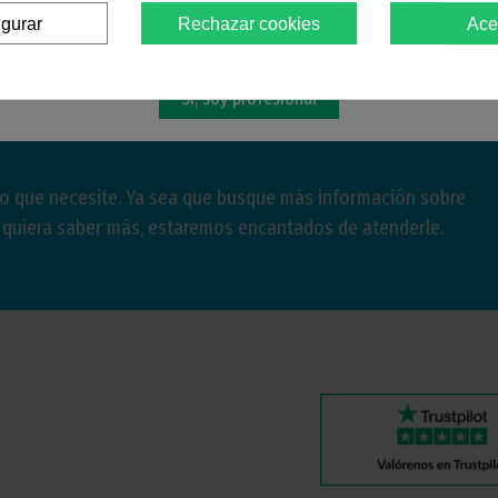
igurar
Rechazar cookies
Ace
Debes confirmar que eres
profesional dental
Sí, soy profesional
lo que necesite. Ya sea que busque más información sobre
e quiera saber más, estaremos encantados de atenderle.