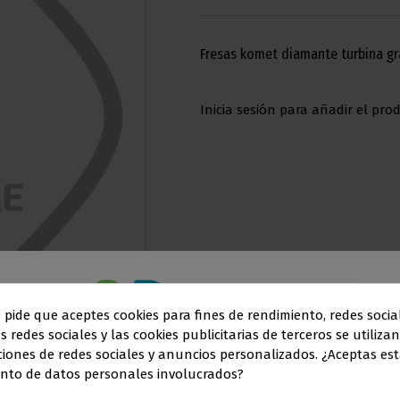
Fresas komet diamante turbina g
Inicia sesión para añadir el prod
e pide que aceptes cookies para fines de rendimiento, redes socia
s redes sociales y las cookies publicitarias de terceros se utiliza
Este sitio web está dirigido
en exclusiva
a
ciones de redes sociales y anuncios personalizados. ¿Aceptas est
nto de datos personales involucrados?
SIONALES DEL SECTOR ODONTO