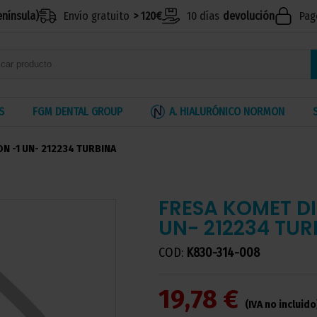
enínsula)
Envío gratuito
> 120€
10 días
devolución
Pag
S
FGM DENTAL GROUP
A. HIALURÓNICO NORMON
N -1 UN- 212234 TURBINA
FRESA KOMET D
UN- 212234 TUR
COD:
K830-314-008
19,78 €
(IVA no incluido