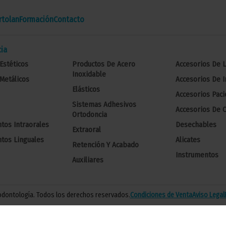
tolan
Formación
Contacto
ia
Estéticos
Productos De Acero
Accesorios De 
Inoxidable
Metálicos
Accesorios De 
Elásticos
Accesorios Paci
Sistemas Adhesivos
Accesorios De C
Ortodoncia
tos Intraorales
Desechables
Extraoral
tos Linguales
Alicates
Retención Y Acabado
Instrumentos
Auxiliares
 odontología. Todos los derechos reservados.
Condiciones de Venta
Aviso Legal