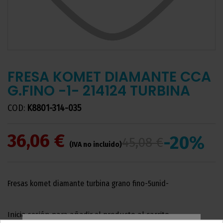
FRESA KOMET DIAMANTE CCA
G.FINO -1- 214124 TURBINA
COD:
K8801-314-035
36,06 €
-20%
45,08 €
(IVA no incluido)
Fresas komet diamante turbina grano fino-5unid-
Inicia sesión para añadir el producto al carrito