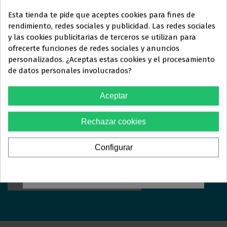
Esta tienda te pide que aceptes cookies para fines de
rendimiento, redes sociales y publicidad. Las redes sociales
y las cookies publicitarias de terceros se utilizan para
Este sitio web está dirigido
en
ofrecerte funciones de redes sociales y anuncios
exclusiva
a
personalizados. ¿Aceptas estas cookies y el procesamiento
ORTOLAN
DENTAL
de datos personales involucrados?
PROFESIONALES DEL
Estamos aquí para responder sus preguntas y ayudarle
SECTOR
Aceptar
en lo que necesite. Ya sea que busque más información
ODONTOLÓGICO
sobre nuestros servicios, tenga dudas específicas o
Rechazar cookies
simplemente quiera saber más, estaremos encantados
Debes confirmar que eres
profesional dental
de atenderle.
Configurar
Sí, soy profesional
CONTACTE CON NOSOTROS >>